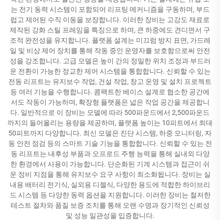
는 전기 동력 시스템이 포함되어 리프팅 메커니즘을 구동하며, 부드
럽고 제어된 수직 이동을 보장합니다. 이러한 장비는 고강도 재료로
제작된 강화 스틸 프레임을 특징으로 하며, 큰 하중에도 견디면서 구
조적 완전성을 유지합니다. 플랫폼 설계는 미끄럼 방지 표면, 가드레
일 및 비상 제어 장치를 통해 작동 중인 운영자를 보호함으로써 안전
성을 강조합니다. 고급 모델은 높이 간의 정밀한 위치 조정과 부드러
운 전환이 가능한 정교한 제어 시스템을 통합합니다. 신뢰할 수 있는
전동 리프트는 유지보수 작업, 건설 작업, 창고 운영 및 설치 프로젝트
등 여러 기능을 수행합니다. 콤팩트한 베이스 설계로 협소한 공간에
서도 작동이 가능하며, 확장형 플랫폼은 넓은 작업 공간을 제공합니
다. 일반적으로 이 장비는 모델에 따라 500파운드에서 2,500파운드
까지의 들어올리는 용량을 제공하며, 플랫폼 높이는 10피트에서 최대
50피트까지 다양합니다. 최신 모델은 진단 시스템, 하중 모니터링, 자
동 안전 점검 등의 스마트 기술 기능을 통합합니다. 신뢰할 수 있는 전
동 리프트는 내후성 부품과 오프로드 주행 능력을 통해 실내외 다양
한 환경에서 사용이 가능합니다. 단순화된 기계 시스템과 접근이 쉬
운 정비 지점을 통해 유지보수 요구 사항이 최소화됩니다. 장비는 실
내용 배터리 전기식, 실외용 디젤식, 다양한 용도에 적합한 하이브리
드 시스템 등 다양한 동력 옵션을 지원합니다. 이러한 장비는 철저한
테스트 절차와 품질 보증 조치를 통해 오랜 수명과 장기적인 신뢰성
및 성능 일관성을 입증합니다.