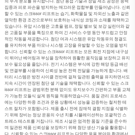
의 무게 분포를 유지합니다. 첨단 용접 기술과 정밀 제조 공정은 응력
집중과 피로 파손을 방지하는 매끄러운 접합부를 만들어냅니다. 신뢰
할 수 있는 스크issor 리프트는 습기, 화학물질 및 자외선 노출과 같은
열악한 환경 조건으로부터 보호하는 내식성 코팅과 소재를 채택하고
있습니다. 유압 시스템은 고효율 펌프, 정밀 밸브 및 보강 실린더와 같
은 고품질 부품을 특징으로 하여 긴 서비스 수명 동안 부드럽고 안정
적인 작동을 제공합니다. 첨단 여과 시스템은 유압 작동유의 청결도
를 유지하여 부품 마모나 시스템 고장을 유발할 수 있는 오염을 방지
합니다. 신뢰할 수 있는 스크issor 리프트는 모든 회전 지점에 내구성
이 뛰어난 베어링과 부싱을 장착하여 원활한 움직임을 보장하고 유지
보수 필요성을 줄입니다. 전기 시스템은 부식에 강한 해양 등급 배선
및 연결부를 사용하여 신뢰성 높은 전력 전달을 가능하게 합니다. 배
터리 시스템은 방전 사이클 전반에 걸쳐 일관된 출력을 유지하면서도
지속 시간이 연장된 첨단 셀 기술을 채택합니다. 신뢰할 수 있는 스크
issor 리프트는 광범위한 분해 없이도 유지보수가 간편하고 부품 교체
가 가능한 모듈식 설계 원칙을 적용하였습니다. 품질 관리 프로세스
에는 다양한 하중 조건과 운용 상황에서 성능을 검증하는 철저한 테
스트 절차가 포함됩니다. 제품 출시 전에 잠재적 결함 지점을 식별하
기 위해 장비는 정상 운용의 수년 치를 시뮬레이션하는 포괄적인 스
트레스 테스트를 거칩니다. 제조 시설은 엄격한 품질 기준을 준수하
며 일관된 제품 신뢰성을 보장하기 위해 첨단 생산 기술을 활용합니
다. 신뢰할 수 있는 스크issor 리프트는 다양한 응용 분야와 환경에서