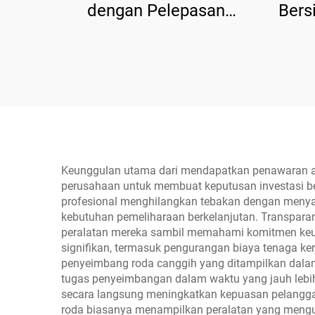
dengan Pelepasan
Bers
Manual Dua Sisi
Pele
Keunggulan utama dari mendapatkan penawaran ala
perusahaan untuk membuat keputusan investasi be
profesional menghilangkan tebakan dengan menyaji
kebutuhan pemeliharaan berkelanjutan. Transpara
peralatan mereka sambil memahami komitmen keu
signifikan, termasuk pengurangan biaya tenaga k
penyeimbang roda canggih yang ditampilkan dalam
tugas penyeimbangan dalam waktu yang jauh lebih
secara langsung meningkatkan kepuasan pelanggan
roda biasanya menampilkan peralatan yang mengu