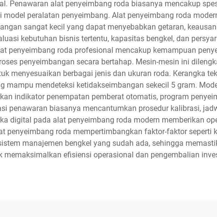
. Penawaran alat penyeimbang roda biasanya mencakup spesifika
i model peralatan penyeimbang. Alat penyeimbang roda mode
ngan sangat kecil yang dapat menyebabkan getaran, keausan b
uasi kebutuhan bisnis tertentu, kapasitas bengkel, dan persya
at penyeimbang roda profesional mencakup kemampuan penyei
proses penyeimbangan secara bertahap. Mesin-mesin ini dilengka
k menyesuaikan berbagai jenis dan ukuran roda. Kerangka tek
ng mampu mendeteksi ketidakseimbangan sekecil 5 gram. Mod
an indikator penempatan pemberat otomatis, program penyei
asi penawaran biasanya mencantumkan prosedur kalibrasi, jad
ka digital pada alat penyeimbang roda modern memberikan oper
lat penyeimbang roda mempertimbangkan faktor-faktor seperti k
ngan sistem manajemen bengkel yang sudah ada, sehingga memast
k memaksimalkan efisiensi operasional dan pengembalian inves