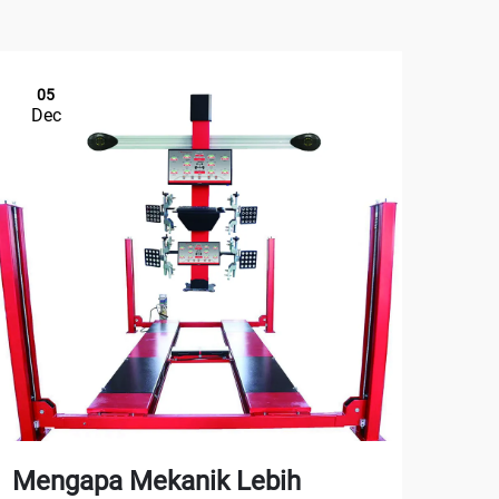
05
1
Dec
De
Mengapa Mekanik Lebih
Ba