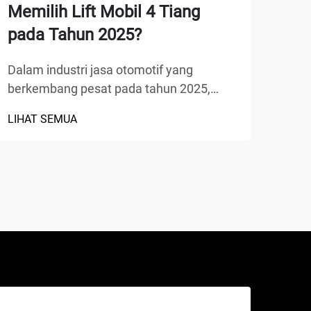
Memilih Lift Mobil 4 Tiang
lif
pada Tahun 2025?
say
Dalam industri jasa otomotif yang
Mema
berkembang pesat pada tahun 2025,
Anda
mekanik semakin memilih peralatan
yang
LIHAT SEMUA
LIHA
canggih yang memaksimalkan efisiensi
otom
sekaligus menjamin keselamatan. Lift
muda
mobil 4 tiang telah muncul sebagai
dan 
pilihan utama untuk bengkel profesional,
tian
o...
mena