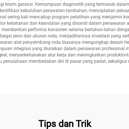
angi klaim garansi. Kemampuan diagnostik yang termasuk dala
ntifikasi kebutuhan perawatan tambahan, menciptakan pelua
onal sering kali mencakup program pelatihan yang menjamin ko
or ketahanan dan keandalan yang disoroti dalam penawaran al
ng memberikan performa konsisten selama bertahun-tahun deng
gai jenis dan ukuran roda, menjadikannya investasi yang s
awaran alat penyeimbang roda biasanya mengungkap desain he
ampuan integrasi yang diuraikan dalam penawaran profesional
l, menyederhanakan alur kerja dan meningkatkan produktivita
u perusahaan membedakan diri di pasar yang padat, sekaligu
Tips dan Trik