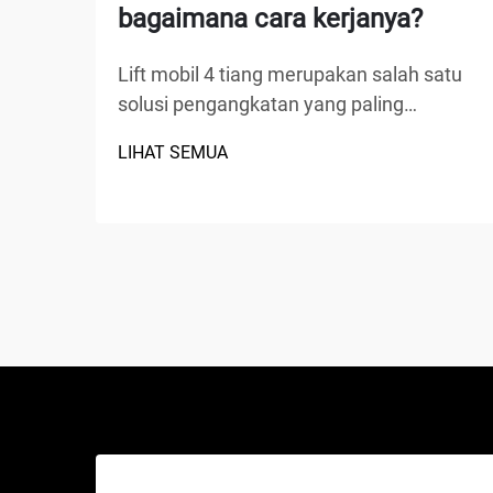
bagaimana cara kerjanya?
Lift mobil 4 tiang merupakan salah satu
solusi pengangkatan yang paling
serbaguna dan paling banyak digunakan
LIHAT SEMUA
di fasilitas servis otomotif, bengkel
rumahan, serta bengkel komersial di
seluruh dunia. Berbeda dengan dongkrak
hidrolik tradisional atau lift gunting,
perangkat mekanis canggih ini...