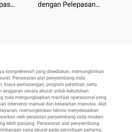
epasan
dengan Pelepasan
6B
Manual Satu Sisi
iaya komprehensif yang disediakan, memungkinkan
akurat. Penawaran alat penyeimbang roda
, biaya pemasangan, program pelatihan, serta
n anggaran secara akurat untuk kebutuhan
ng roda mengungkapkan manfaat operasional yang
an intervensi manual dan kesalahan manusia. Alat
i layanan, memungkinkan teknisi menyelesaikan
tawarkan oleh peralatan penyeimbang roda modern
ang lebih panjang. Penawaran alat penyeimbang
eimbangan yang akurat pada percobaan pertama,