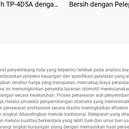
ih TP-4D5A dengan
Bersih dengan Pel
pasan Manual Satu
Elektrik Tp-4D
Sisi
t penyeimbang roda yang terperinci terletak pada analisis b
rdasarkan proyeksi keuangan dan spesifikasi peralatan yang 
kan struktur harga yang transparan, mencakup biaya peralatan
nsi ini memungkinkan penyedia layanan otomotif merencanaka
angan secara keseluruhan. Proses penawaran alat penyeimba
erja melalui prosedur penyeimbangan otomatis yang meminimalk
 penawaran profesional secara drastis meningkatkan efisiens
 singkat dibandingkan metode tradisional. Ketepatan yang di
 melalui kualitas berkendara yang lebih baik dan umur ban y
rangi tingkat kunjungan ulang dengan memastikan hasil peny