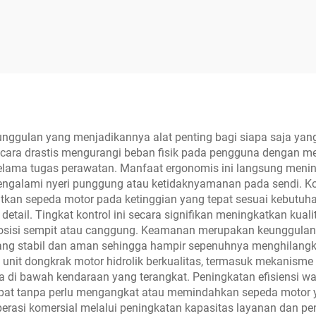
epasan Manual Dua
Elektrik Tp-4D
Sisi
ggulan yang menjadikannya alat penting bagi siapa saja yang
 secara drastis mengurangi beban fisik pada pengguna dengan
 selama tugas perawatan. Manfaat ergonomis ini langsung meni
ngalami nyeri punggung atau ketidaknyamanan pada sendi. Kon
n sepeda motor pada ketinggian yang tepat sesuai kebutuhan t
detail. Tingkat kontrol ini secara signifikan meningkatkan ku
 posisi sempit atau canggung. Keamanan merupakan keunggulan 
 yang stabil dan aman sehingga hampir sepenuhnya menghilangk
nit dongkrak motor hidrolik berkualitas, termasuk mekanisme 
a di bawah kendaraan yang terangkat. Peningkatan efisiensi w
pat tanpa perlu mengangkat atau memindahkan sepeda motor yan
rasi komersial melalui peningkatan kapasitas layanan dan peng