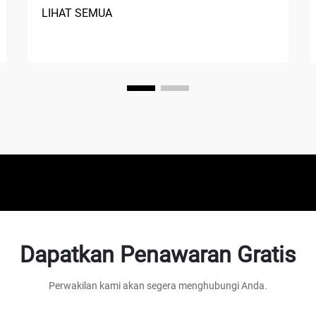
bekerja di bidang manufaktur, perbaikan
LIHAT SEMUA
otomotif, konstruksi, atau proyek
perbaikan rumah. Kompresor udara
adalah perangkat mekanis serbaguna
yang mengubah tenaga menjadi energi
potensial...
Dapatkan Penawaran Gratis
Perwakilan kami akan segera menghubungi Anda.