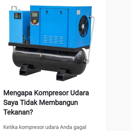
Mengapa Kompresor Udara
Ba
Saya Tidak Membangun
lif
Tekanan?
say
Ketika kompresor udara Anda gagal
Mema