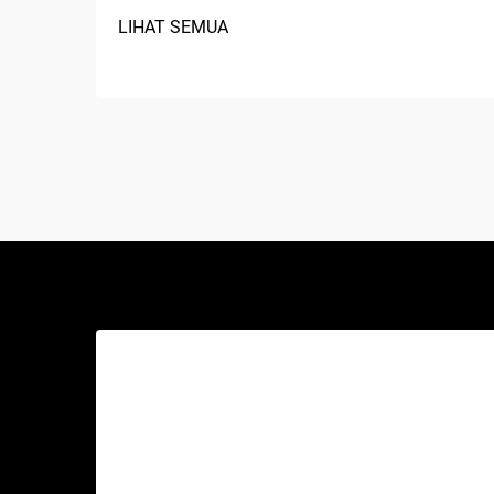
serbaguna dan paling banyak digunakan
LIHAT SEMUA
di fasilitas servis otomotif, bengkel
rumahan, serta bengkel komersial di
seluruh dunia. Berbeda dengan dongkrak
hidrolik tradisional atau lift gunting,
perangkat mekanis canggih ini...