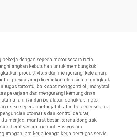
6B
Manual Satu Sisi
 bekerja dengan sepeda motor secara rutin.
 menghilangkan kebutuhan untuk membungkuk,
ngkatkan produktivitas dan mengurangi kelelahan,
trol presisi yang disediakan oleh sistem dongkrak
ugas tertentu, baik saat mengganti oli, menyetel
alitas pekerjaan dan mengurangi kemungkinan
utama lainnya dari peralatan dongkrak motor
an risiko sepeda motor jatuh atau bergeser selama
penguncian otomatis dan kontrol darurat,
aktu menjadi manfaat besar, karena dongkrak
g berat secara manual. Efisiensi ini
urangan jam kerja tenaga kerja per tugas servis.