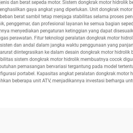
nis dan berat sepeda motor. Sistem dongkrak motor hidrolik bero
menghasilkan gaya angkat yang diperlukan. Unit dongkrak motor 
an berat sambil tetap menjaga stabilitas selama proses pen
k, penggemar, dan profesional layanan ke semua bagian seped
umnya menyediakan pengaturan ketinggian yang dapat disesu
ugas perawatan. Fitur teknologi peralatan dongkrak motor hidr
nsisten dan andal dalam jangka waktu penggunaan yang panja
arurat diintegrasikan ke dalam desain dongkrak motor hidrolik 
litas sistem dongkrak motor hidrolik membuatnya cocok digun
ebutuhan pemasangan bervariasi tergantung pada model terte
urasi portabel. Kapasitas angkat peralatan dongkrak motor hid
bahkan beberapa unit ATV, menjadikannya investasi berharga unt