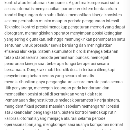
kontrol atau ketahanan komponen. Algoritma kompensasi suhu
secara otomatis menyesuaikan parameter sistem berdasarkan
kondisi lingkungan dan suhu fluida, memastikan kinerja konsisten
selama perubahan musim maupun periode penggunaan intensif.
Teknologi kontrol presisi mencakup pengaturan memori yang dapat
diprogram, memungkinkan operator menyimpan posisi ketinggian
yang sering digunakan, sehingga memungkinkan penempatan satu
sentuhan untuk prosedur servis berulang dan meningkatkan
efisiensi alur kerja. Sistem akumulator hidrolik menjaga tekanan
tetap stabil selama periode permintaan puncak, mencegah
penurunan kinerja saat beberapa fungsi beroperasi secara
bersamaan. Dongkrak mobil hidrolik desain terbaru dilengkapi
penyeimbang beban cerdas yang secara otomatis
mendistribusikan gaya pengangkatan secara merata pada semua
titik penyangga, mencegah tegangan pada kendaraan dan
memastikan posisi stabil di permukaan yang tidak rata.
Pemantauan diagnostik terus melacak parameter kinerja sistem,
mengidentifikasi potensi masalah sebelum memengaruhi presisi
atau keandalan pengangkatan. Sistem kontrol mencakup rutin
kalibrasi otomatis yang menjaga akurasi selama periode
operasional panjang, mengkompensasi ausnya komponen normal