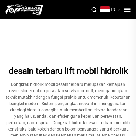
ID
desain terbaru lift mobil hidrolik
Dongkrak hidrolik mobil desain terbaru merupakan kemajuan
revolusioner dalam peralatan servis otomotif, menggabungkan
teknik mutakhir dengan fungsi praktis untuk memenuhi kebutuhan
bengkel modern. Sistem pengangkat inovatif ini menggunakan
teknologi hidrolik canggih untuk memberikan elevasi kendaraan
yang halus, andal, dan efisien guna keperluan perawatan,
perbaikan, dan inspeksi. Dongkrak hidrolik desain terbaru memiliki
konstruksi baja kokoh dengan kolom penyangga yang diperkuat,
menjamin stabilitas dan keamanan maksimal selama operasi.