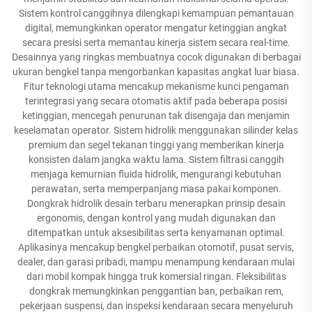
Sistem kontrol canggihnya dilengkapi kemampuan pemantauan
digital, memungkinkan operator mengatur ketinggian angkat
secara presisi serta memantau kinerja sistem secara real-time.
Desainnya yang ringkas membuatnya cocok digunakan di berbagai
ukuran bengkel tanpa mengorbankan kapasitas angkat luar biasa.
Fitur teknologi utama mencakup mekanisme kunci pengaman
terintegrasi yang secara otomatis aktif pada beberapa posisi
ketinggian, mencegah penurunan tak disengaja dan menjamin
keselamatan operator. Sistem hidrolik menggunakan silinder kelas
premium dan segel tekanan tinggi yang memberikan kinerja
konsisten dalam jangka waktu lama. Sistem filtrasi canggih
menjaga kemurnian fluida hidrolik, mengurangi kebutuhan
perawatan, serta memperpanjang masa pakai komponen.
Dongkrak hidrolik desain terbaru menerapkan prinsip desain
ergonomis, dengan kontrol yang mudah digunakan dan
ditempatkan untuk aksesibilitas serta kenyamanan optimal.
Aplikasinya mencakup bengkel perbaikan otomotif, pusat servis,
dealer, dan garasi pribadi, mampu menampung kendaraan mulai
dari mobil kompak hingga truk komersial ringan. Fleksibilitas
dongkrak memungkinkan penggantian ban, perbaikan rem,
pekerjaan suspensi, dan inspeksi kendaraan secara menyeluruh