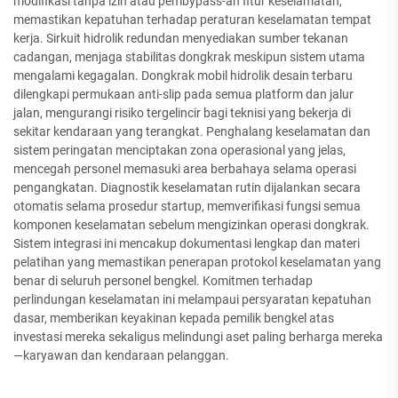
modifikasi tanpa izin atau pembypass-an fitur keselamatan,
memastikan kepatuhan terhadap peraturan keselamatan tempat
kerja. Sirkuit hidrolik redundan menyediakan sumber tekanan
cadangan, menjaga stabilitas dongkrak meskipun sistem utama
mengalami kegagalan. Dongkrak mobil hidrolik desain terbaru
dilengkapi permukaan anti-slip pada semua platform dan jalur
jalan, mengurangi risiko tergelincir bagi teknisi yang bekerja di
sekitar kendaraan yang terangkat. Penghalang keselamatan dan
sistem peringatan menciptakan zona operasional yang jelas,
mencegah personel memasuki area berbahaya selama operasi
pengangkatan. Diagnostik keselamatan rutin dijalankan secara
otomatis selama prosedur startup, memverifikasi fungsi semua
komponen keselamatan sebelum mengizinkan operasi dongkrak.
Sistem integrasi ini mencakup dokumentasi lengkap dan materi
pelatihan yang memastikan penerapan protokol keselamatan yang
benar di seluruh personel bengkel. Komitmen terhadap
perlindungan keselamatan ini melampaui persyaratan kepatuhan
dasar, memberikan keyakinan kepada pemilik bengkel atas
investasi mereka sekaligus melindungi aset paling berharga mereka
—karyawan dan kendaraan pelanggan.