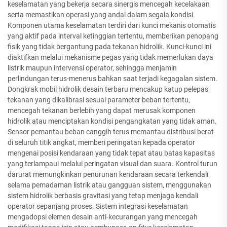
keselamatan yang bekerja secara sinergis mencegah kecelakaan
serta memastikan operasi yang andal dalam segala kondisi.
Komponen utama keselamatan terdiri dari kunci mekanis otomatis
yang aktif pada interval ketinggian tertentu, memberikan penopang
fisik yang tidak bergantung pada tekanan hidrolik. Kunci-kunci ini
diaktifkan melalui mekanisme pegas yang tidak memerlukan daya
listrik maupun intervensi operator, sehingga menjamin
perlindungan terus-menerus bahkan saat terjadi kegagalan sistem.
Dongkrak mobil hidrolik desain terbaru mencakup katup pelepas
tekanan yang dikalibrasi sesuai parameter beban tertentu,
mencegah tekanan berlebih yang dapat merusak komponen
hidrolik atau menciptakan kondisi pengangkatan yang tidak aman.
Sensor pemantau beban canggih terus memantau distribusi berat
di seluruh titik angkat, memberi peringatan kepada operator
mengenai posisi kendaraan yang tidak tepat atau batas kapasitas
yang terlampaui melalui peringatan visual dan suara. Kontrol turun
darurat memungkinkan penurunan kendaraan secara terkendali
selama pemadaman listrik atau gangguan sistem, menggunakan
sistem hidrolik berbasis gravitasi yang tetap menjaga kendali
operator sepanjang proses. Sistem integrasi keselamatan
mengadopsi elemen desain anti-kecurangan yang mencegah