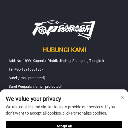
HUBUNGI KAMI
Add: No. 1899, Xupanlu, Distrik Jiading, Shanghai, Tiongkok
Tel:
+86-18916801867
Surel:
[email protected]
Surel Penjualan:
[email protected]
We value your privacy
Hak Cipta © 2026 Shanghai Fanbao Automobile Maintenance Equipment
We use cookies and similar tools to provide our services. If you
Co., Ltd.. Seluruh hak dilindungi -
Kebijakan privasi
don't want to accept all cookies, click Personalize cookies.
Accept all