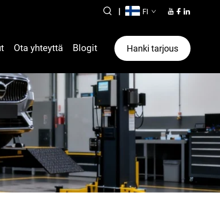
|
FI
t
Ota yhteyttä
Blogit
Hanki tarjous