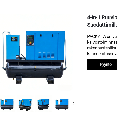
4-In-1 Ruuvip
Suodattimil
PACK7-TA on valm
kaivostoiminnas
rakennusteollis
kaasuerotussove
Pyyntö