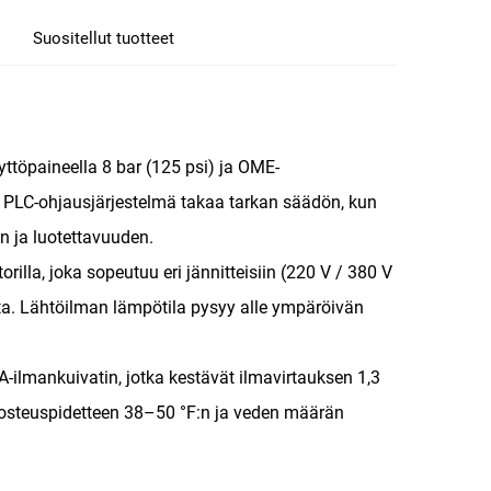
Suositellut tuotteet
ttöpaineella 8 bar (125 psi) ja OME-
. PLC-ohjausjärjestelmä takaa tarkan säädön, kun
n ja luotettavuuden.
lla, joka sopeutuu eri jännitteisiin (220 V / 380 V
utta. Lähtöilman lämpötila pysyy alle ympäröivän
0A-ilmankuivatin, jotka kestävät ilmavirtauksen 1,3
kosteuspidetteen 38–50 °F:n ja veden määrän