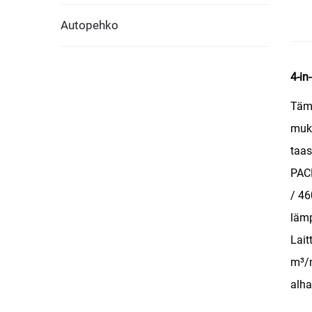
Autopehko
4-in
Tämä
muka
taas
PACK
/ 46
lämp
Lait
m³/m
alha