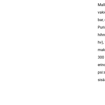
Mall
vaki
bar,
Puri
hihn
hv),
maks
300 
erin
psi:
sisä