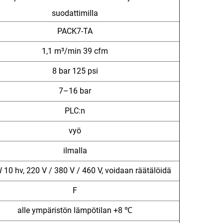
suodattimilla
PACK7-TA
1,1 m³/min 39 cfm
8 bar 125 psi
7–16 bar
PLC:n
vyö
ilmalla
 10 hv, 220 V / 380 V / 460 V, voidaan räätälöidä
F
alle ympäristön lämpötilan +8 ℃