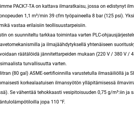
imme PACK7-TA on kattava ilmaratkaisu, jossa on edistynyt ilma
onopeuden 1,1 m³/min 39 cfm työpaineella 8 bar (125 psi). Yk
 mikä vastaa erilaisiin teollisuustarpeisiin.
stin on suunniteltu tarkkaa toimintaa varten PLC-ohjausjärjestel
avetomekanismilla ja ilmajäähdytyksellä yhtenäiseen suoritusky
 voidaan räätälöidä jännitettarpeiden mukaan (220 V / 380 V / 46
imaalista turvallisuutta varten.
litran (80 gal) ASME-sertifioinnilla varustetulla ilmasäiliöllä j
omaisesti korkealaatuisen ilmansyötön ylläpitämisessä ilmavirr
ssä). Se vähentää tehokkaasti vesipitoisuuden 0,75 g/m³:iin ja s
äntulolämpötiloilla jopa 110 °F.