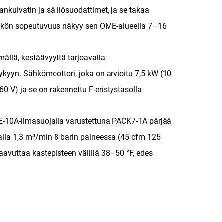
nkuivatin ja säiliösuodattimet, ja se takaa
sikön sopeutuvuus näkyy sen OME-alueella 7–16
mällä, kestäävyyttä tarjoavalla
kyyn. Sähkömoottori, joka on arvioitu 7,5 kW (10
0 V) ja se on rakennettu F-eristystasolla
a SE-10A-ilmasuojalla varustettuna PACK7-TA pärjää
alla 1,3 m³/min 8 barin paineessa (45 cfm 125
aavuttaa kastepisteen välillä 38–50 °F, edes