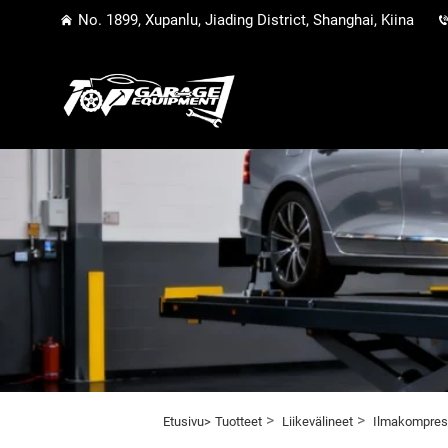
No. 1899, Xupanlu, Jiading District, Shanghai, Kiina
>
>
Etusivu>
Tuotteet
Liikevälineet
Ilmakompres