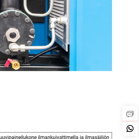
ruuvipaineilukone ilmankuivattimella ja ilmasäiliön