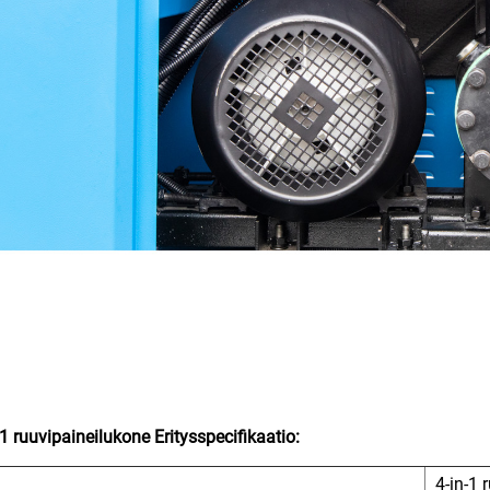
-1 ruuvipaineilukone
Eritysspecifikaatio:
4-in-1 