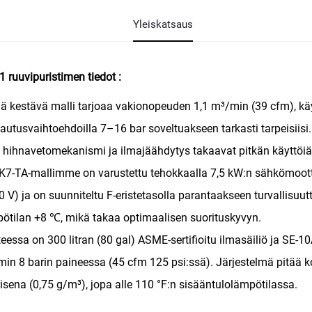
Yleiskatsaus
-1 ruuvipuristimen tiedot
:
 kestävä malli tarjoaa vakionopeuden 1,1 m³/min (39 cfm), käy
utusvaihtoehdoilla 7–16 bar soveltuakseen tarkasti tarpeisiisi
 hihnavetomekanismi ja ilmajäähdytys takaavat pitkän käyttöiä
7-TA-mallimme on varustettu tehokkaalla 7,5 kW:n sähkömoottori
0 V) ja on suunniteltu F-eristetasolla parantaakseen turvallisu
ötilan +8 ℃, mikä takaa optimaalisen suorituskyvyn.
teessa on 300 litran (80 gal) ASME-sertifioitu ilmasäiliö ja SE-1
in 8 barin paineessa (45 cfm 125 psi:ssä). Järjestelmä pitää 
isena (0,75 g/m³), jopa alle 110 °F:n sisääntulolämpötilassa.