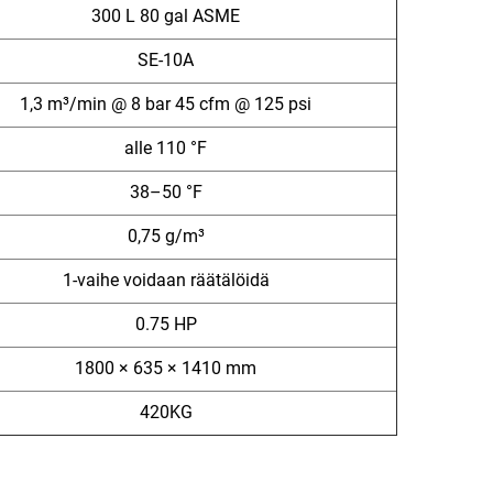
300 L 80 gal ASME
SE-10A
1,3 m³/min @ 8 bar 45 cfm @ 125 psi
alle 110 °F
38–50 °F
0,75 g/m³
1-vaihe voidaan räätälöidä
0.75 HP
1800 × 635 × 1410 mm
420KG