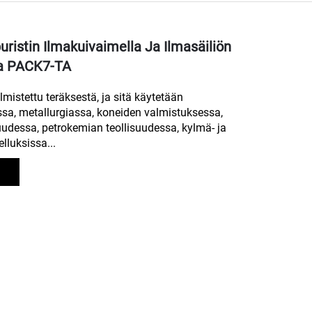
uristin Ilmakuivaimella Ja Ilmasäiliön
la PACK7-TA
istettu teräksestä, ja sitä käytetään
sa, metallurgiassa, koneiden valmistuksessa,
uudessa, petrokemian teollisuudessa, kylmä- ja
lluksissa...