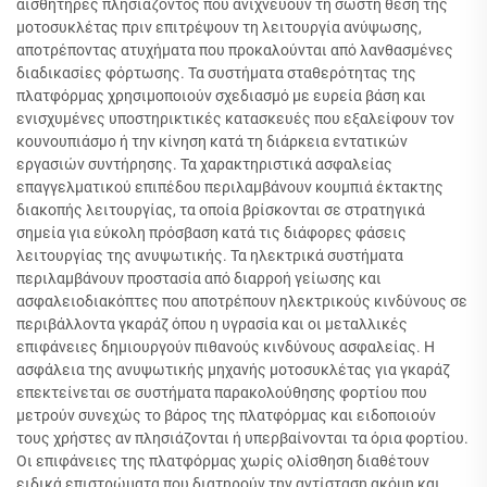
αισθητήρες πλησιάζοντος που ανιχνεύουν τη σωστή θέση της
μοτοσυκλέτας πριν επιτρέψουν τη λειτουργία ανύψωσης,
αποτρέποντας ατυχήματα που προκαλούνται από λανθασμένες
διαδικασίες φόρτωσης. Τα συστήματα σταθερότητας της
πλατφόρμας χρησιμοποιούν σχεδιασμό με ευρεία βάση και
ενισχυμένες υποστηρικτικές κατασκευές που εξαλείφουν τον
κουνουπιάσμο ή την κίνηση κατά τη διάρκεια εντατικών
εργασιών συντήρησης. Τα χαρακτηριστικά ασφαλείας
επαγγελματικού επιπέδου περιλαμβάνουν κουμπιά έκτακτης
διακοπής λειτουργίας, τα οποία βρίσκονται σε στρατηγικά
σημεία για εύκολη πρόσβαση κατά τις διάφορες φάσεις
λειτουργίας της ανυψωτικής. Τα ηλεκτρικά συστήματα
περιλαμβάνουν προστασία από διαρροή γείωσης και
ασφαλειοδιακόπτες που αποτρέπουν ηλεκτρικούς κινδύνους σε
περιβάλλοντα γκαράζ όπου η υγρασία και οι μεταλλικές
επιφάνειες δημιουργούν πιθανούς κινδύνους ασφαλείας. Η
ασφάλεια της ανυψωτικής μηχανής μοτοσυκλέτας για γκαράζ
επεκτείνεται σε συστήματα παρακολούθησης φορτίου που
μετρούν συνεχώς το βάρος της πλατφόρμας και ειδοποιούν
τους χρήστες αν πλησιάζονται ή υπερβαίνονται τα όρια φορτίου.
Οι επιφάνειες της πλατφόρμας χωρίς ολίσθηση διαθέτουν
ειδικά επιστρώματα που διατηρούν την αντίσταση ακόμη και