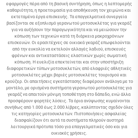
εφαρμογές πέρα από τη βασική συντήρηση, όπως η λεπτομερής
καθαριότητα, η προετοιμασία για αποθήκευση τον χειμώνα και
εκτεταμένα έργα επισκευής. Τα επαγγελματικά συνεργεία
βασίζονται σε εξοπλισμό γερανωτού μοτοσυκλέτας για γκαράζ
για να αυξήσουν την παραγωγικότητα και να μειώσουν την
κόπωση των τεχνικών κατά τη διάρκεια μακροχρόνιων
επισκευών. Οι ερασιτέχνες σε οικιακά γκαράζ επωφελούνται
από την ευκολία να εκτελούν αλλαγές λαδιού, επισκευές
φρένων και αντικαταστάσεις ελαστικών χωρίς σωματική
κόπωση. Η ευελιξία επεκτείνεται και στην υποστήριξη
διαφορετικών τύπων μοτοσυκλετών, από ελαφριές αθλητικές
μοτοσυκλέτες μέχρι βαριές μοτοσυκλέτες τουρισμού και
κρούζερ. Οι απαιτήσεις εγκατάστασης διαφέρουν ανάλογα με το
μοντέλο, με ορισμένα συστήματα γερανωτού μοτοσυκλέτας για
γκαράζ να απαιτούν μόνιμη τοποθέτηση στο δάπεδο, ενώ άλλα
προσφέρουν φορητές λύσεις. Τα όρια ανύψωσης κυμαίνονται
συνήθως από 1.000 έως 2.000 λίβρες, καλύπτοντας σχεδόν όλες
τις κατηγορίες μοτοσυκλετών. Πιστοποιήσεις ασφαλείας
διασφαλίζουν ότι αυτά τα συστήματα πληρούν αυστηρά
λειτουργικά πρότυπα τόσο για επαγγελματικές όσο και για
οικιακές χρήσεις.