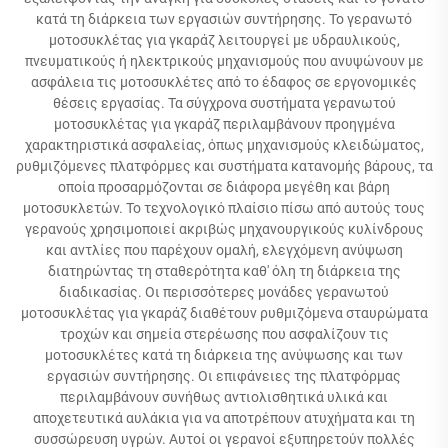
κατά τη διάρκεια των εργασιών συντήρησης. Το γερανωτό
μοτοσυκλέτας για γκαράζ λειτουργεί με υδραυλικούς,
πνευματικούς ή ηλεκτρικούς μηχανισμούς που ανυψώνουν με
ασφάλεια τις μοτοσυκλέτες από το έδαφος σε εργονομικές
θέσεις εργασίας. Τα σύγχρονα συστήματα γερανωτού
μοτοσυκλέτας για γκαράζ περιλαμβάνουν προηγμένα
χαρακτηριστικά ασφαλείας, όπως μηχανισμούς κλειδώματος,
ρυθμιζόμενες πλατφόρμες και συστήματα κατανομής βάρους, τα
οποία προσαρμόζονται σε διάφορα μεγέθη και βάρη
μοτοσυκλετών. Το τεχνολογικό πλαίσιο πίσω από αυτούς τους
γερανούς χρησιμοποιεί ακριβώς μηχανουργικούς κυλίνδρους
και αντλίες που παρέχουν ομαλή, ελεγχόμενη ανύψωση
διατηρώντας τη σταθερότητα καθ' όλη τη διάρκεια της
διαδικασίας. Οι περισσότερες μονάδες γερανωτού
μοτοσυκλέτας για γκαράζ διαθέτουν ρυθμιζόμενα σταυρώματα
τροχών και σημεία στερέωσης που ασφαλίζουν τις
μοτοσυκλέτες κατά τη διάρκεια της ανύψωσης και των
εργασιών συντήρησης. Οι επιφάνειες της πλατφόρμας
περιλαμβάνουν συνήθως αντιολισθητικά υλικά και
αποχετευτικά αυλάκια για να αποτρέπουν ατυχήματα και τη
συσσώρευση υγρών. Αυτοί οι γερανοί εξυπηρετούν πολλές