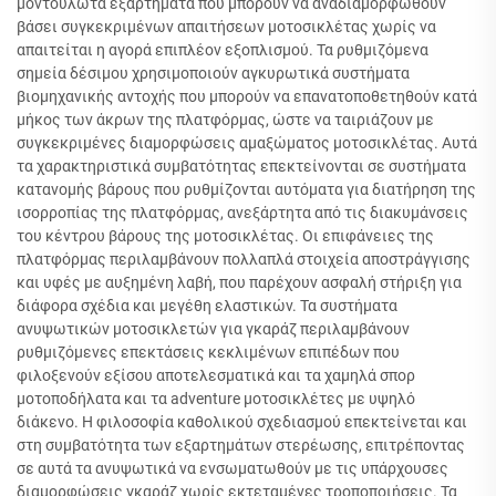
μοντουλωτά εξαρτήματα που μπορούν να αναδιαμορφωθούν
βάσει συγκεκριμένων απαιτήσεων μοτοσικλέτας χωρίς να
απαιτείται η αγορά επιπλέον εξοπλισμού. Τα ρυθμιζόμενα
σημεία δέσιμου χρησιμοποιούν αγκυρωτικά συστήματα
βιομηχανικής αντοχής που μπορούν να επανατοποθετηθούν κατά
μήκος των άκρων της πλατφόρμας, ώστε να ταιριάζουν με
συγκεκριμένες διαμορφώσεις αμαξώματος μοτοσικλέτας. Αυτά
τα χαρακτηριστικά συμβατότητας επεκτείνονται σε συστήματα
κατανομής βάρους που ρυθμίζονται αυτόματα για διατήρηση της
ισορροπίας της πλατφόρμας, ανεξάρτητα από τις διακυμάνσεις
του κέντρου βάρους της μοτοσικλέτας. Οι επιφάνειες της
πλατφόρμας περιλαμβάνουν πολλαπλά στοιχεία αποστράγγισης
και υφές με αυξημένη λαβή, που παρέχουν ασφαλή στήριξη για
διάφορα σχέδια και μεγέθη ελαστικών. Τα συστήματα
ανυψωτικών μοτοσικλετών για γκαράζ περιλαμβάνουν
ρυθμιζόμενες επεκτάσεις κεκλιμένων επιπέδων που
φιλοξενούν εξίσου αποτελεσματικά και τα χαμηλά σπορ
μοτοποδήλατα και τα adventure μοτοσικλέτες με υψηλό
διάκενο. Η φιλοσοφία καθολικού σχεδιασμού επεκτείνεται και
στη συμβατότητα των εξαρτημάτων στερέωσης, επιτρέποντας
σε αυτά τα ανυψωτικά να ενσωματωθούν με τις υπάρχουσες
διαμορφώσεις γκαράζ χωρίς εκτεταμένες τροποποιήσεις. Τα