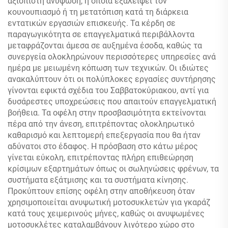
αξιόπιστη ανύψωση, η οποία εξαλείφει τον
κουνουπιασμό ή τη μετατόπιση κατά τη διάρκεια
εντατικών εργασιών επισκευής. Τα κέρδη σε
παραγωγικότητα σε επαγγελματικά περιβάλλοντα
μεταφράζονται άμεσα σε αυξημένα έσοδα, καθώς τα
συνεργεία ολοκληρώνουν περισσότερες υπηρεσίες ανά
ημέρα με μειωμένη κόπωση των τεχνικών. Οι ιδιώτες
ανακαλύπτουν ότι οι πολύπλοκες εργασίες συντήρησης
γίνονται εφικτά σχέδια του Σαββατοκύριακου, αντί για
δυσάρεστες υποχρεώσεις που απαιτούν επαγγελματική
βοήθεια. Τα οφέλη στην προσβασιμότητα εκτείνονται
πέρα από την άνεση, επιτρέποντας ολοκληρωτικό
καθαρισμό και λεπτομερή επεξεργασία που θα ήταν
αδύνατοι στο έδαφος. Η πρόσβαση στο κάτω μέρος
γίνεται εύκολη, επιτρέποντας πλήρη επιθεώρηση
κρίσιμων εξαρτημάτων όπως οι σωληνώσεις φρένων, τα
συστήματα εξάτμισης και τα συστήματα κίνησης.
Προκύπτουν επίσης οφέλη στην αποθήκευση όταν
χρησιμοποιείται ανυψωτική μοτοσυκλετών για γκαράζ
κατά τους χειμερινούς μήνες, καθώς οι ανυψωμένες
μοτοσυκλέτες καταλαμβάνουν λιγότερο χώρο στο