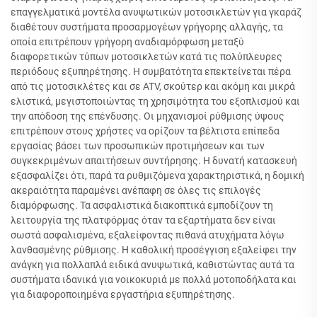
επαγγελματικά μοντέλα ανυψωτικών μοτοσικλετών για γκαράζ
διαθέτουν συστήματα προσαρμογέων γρήγορης αλλαγής, τα
οποία επιτρέπουν γρήγορη αναδιαμόρφωση μεταξύ
διαφορετικών τύπων μοτοσικλετών κατά τις πολύπλευρες
περιόδους εξυπηρέτησης. Η συμβατότητα επεκτείνεται πέρα
από τις μοτοσικλέτες και σε ATV, σκούτερ και ακόμη και μικρά
ελιστικά, μεγιστοποιώντας τη χρησιμότητα του εξοπλισμού και
την απόδοση της επένδυσης. Οι μηχανισμοί ρύθμισης ύψους
επιτρέπουν στους χρήστες να ορίζουν τα βέλτιστα επίπεδα
εργασίας βάσει των προσωπικών προτιμήσεων και των
συγκεκριμένων απαιτήσεων συντήρησης. Η δυνατή κατασκευή
εξασφαλίζει ότι, παρά τα ρυθμιζόμενα χαρακτηριστικά, η δομική
ακεραιότητα παραμένει ανέπαφη σε όλες τις επιλογές
διαμόρφωσης. Τα ασφαλιστικά διακοπτικά εμποδίζουν τη
λειτουργία της πλατφόρμας όταν τα εξαρτήματα δεν είναι
σωστά ασφαλισμένα, εξαλείφοντας πιθανά ατυχήματα λόγω
λανθασμένης ρύθμισης. Η καθολική προσέγγιση εξαλείφει την
ανάγκη για πολλαπλά ειδικά ανυψωτικά, καθιστώντας αυτά τα
συστήματα ιδανικά για νοικοκυριά με πολλά μοτοποδήλατα και
για διαφοροποιημένα εργαστήρια εξυπηρέτησης.