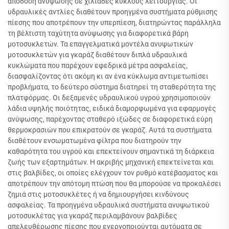
απόδοση ανύψωσης σε χιλιάδες κύκλους λειτουργίας. Οι
υδραυλικές αντλίες διαθέτουν προηγμένα συστήματα ρύθμισης
πίεσης που αποτρέπουν την υπερπίεση, διατηρώντας παράλληλα
τη βέλτιστη ταχύτητα ανύψωσης για διαφορετικά βάρη
μοτοσυκλετών. Τα επαγγελματικά μοντέλα ανυψωτικών
μοτοσυκλετών για γκαράζ διαθέτουν διπλά υδραυλικά
κυκλώματα που παρέχουν εφεδρικά μέτρα ασφαλείας,
διασφαλίζοντας ότι ακόμη κι αν ένα κύκλωμα αντιμετωπίσει
προβλήματα, το δεύτερο σύστημα διατηρεί τη σταθερότητα της
πλατφόρμας. Οι δεξαμενές υδραυλικού υγρού χρησιμοποιούν
λάδια υψηλής ποιότητας, ειδικά διαμορφωμένα για εφαρμογές
ανύψωσης, παρέχοντας σταθερό ιξώδες σε διαφορετικά εύρη
θερμοκρασιών που επικρατούν σε γκαράζ. Αυτά τα συστήματα
διαθέτουν ενσωματωμένα φίλτρα που διατηρούν την
καθαρότητα του υγρού και επεκτείνουν σημαντικά τη διάρκεια
ζωής των εξαρτημάτων. Η ακριβής μηχανική επεκτείνεται και
στις βαλβίδες, οι οποίες ελέγχουν τον ρυθμό κατέβασματος και
αποτρέπουν την απότομη πτώση που θα μπορούσε να προκαλέσει
ζημιά στις μοτοσυκλέτες ή να δημιουργήσει κινδύνους
ασφαλείας. Τα προηγμένα υδραυλικά συστήματα ανυψωτικού
μοτοσυκλέτας για γκαράζ περιλαμβάνουν βαλβίδες
απελευθέρωσης πίεσης που ενεργοποιούνται αυτόματα σε