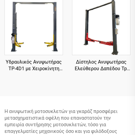
Υδραυλικός Ανυψωτήρας
Δίστηλος Ανυψωτήρας
TP-4D1 με Χειροκίνητη
Ελεύθερου Δαπέδου Tp-
Δίπλευρη Απελευθέρωση
4D6B με Ηλεκτρική
Απελευθέρωση
Η ανυψωτική μοτοσυκλετών για γκαράζ προσφέρει
μετασχηματιστικά οφέλη που επαναστατούν την
εμπειρία συντήρησης μοτοσυκλετών, τόσο για
επαγγελματίες μηχανικούς όσο και για φιλόδοξους