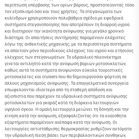
περίπτωση υπέρβασης των ορίων βάρους, προστατεύοντας τόσο
τον εξοπλισμό όσο και τους χρήστες. Τα στεγανώματα των
κυλίνδρων χρησιμοποιούν πολυβάθμια σχέδια με εφεδρικά
συστήματα στεγανοποίησης που αποτρέπουν τη διαρροή υγρού
και διατηρούν την ικανότητα ανύψωσης για μεγάλο χρονικό
διάστημα. Οι απαιτήσεις συντήρησης παραμένουν ελάχιστες
λόγω της ανθεκτικής μηχανικής, με τα περισσότερα συστήματα
να απαιτούν μόνο περιοδικούς ελέγχους του υγρού και ετήσιους
ελέγχους των στεγανωμάτων. Το υδραυλικό πλεονέκτημα
γίνεται αντιληπτό κατά την ανύψωση βαριών μοτοσυκλετών,
καθώς αυτά τα συστήματα ανυψώνουν εύκολα τουριστικές
μοτοσυκλέτες και cruisers που θα δημιουργούσαν φόρτιση σε
άλλους μηχανισμούς ανύψωσης. Τα επαγγελματικά συνεργεία
επωφελούνται ιδιαίτερα από τη σταθερή απόδοση και
αξιοπιστία που παρέχουν τα υδραυλικά συστήματα ανύψωσης
μοτοσυκλετών για γκαράζ κατά τη διάρκεια λειτουργιών
υψηλού όγκου. Η ομαλή λειτουργία μειώνει τη δόνηση και την
κίνηση κατά την ανύψωση, εξασφαλίζοντας ότι τα ευαίσθητα
εξαρτήματα παραμένουν ανέπαφα κατά την ανύψωση. Οι
λειτουργίες αντιστάθμισης θερμοκρασίας ρυθμίζουν αυτόματα
την υδραυλική πίεση βάσει των περιβαλλοντικών συνθηκών,