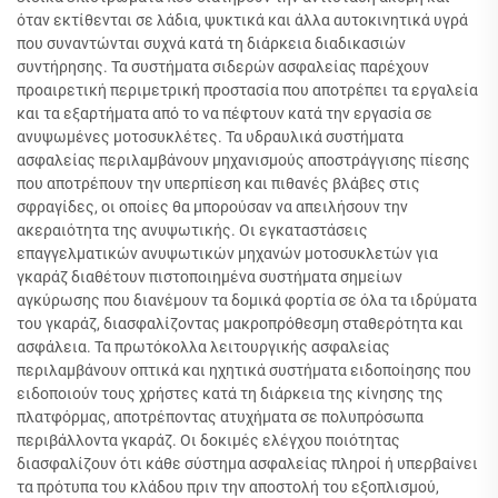
όταν εκτίθενται σε λάδια, ψυκτικά και άλλα αυτοκινητικά υγρά
που συναντώνται συχνά κατά τη διάρκεια διαδικασιών
συντήρησης. Τα συστήματα σιδερών ασφαλείας παρέχουν
προαιρετική περιμετρική προστασία που αποτρέπει τα εργαλεία
και τα εξαρτήματα από το να πέφτουν κατά την εργασία σε
ανυψωμένες μοτοσυκλέτες. Τα υδραυλικά συστήματα
ασφαλείας περιλαμβάνουν μηχανισμούς αποστράγγισης πίεσης
που αποτρέπουν την υπερπίεση και πιθανές βλάβες στις
σφραγίδες, οι οποίες θα μπορούσαν να απειλήσουν την
ακεραιότητα της ανυψωτικής. Οι εγκαταστάσεις
επαγγελματικών ανυψωτικών μηχανών μοτοσυκλετών για
γκαράζ διαθέτουν πιστοποιημένα συστήματα σημείων
αγκύρωσης που διανέμουν τα δομικά φορτία σε όλα τα ιδρύματα
του γκαράζ, διασφαλίζοντας μακροπρόθεσμη σταθερότητα και
ασφάλεια. Τα πρωτόκολλα λειτουργικής ασφαλείας
περιλαμβάνουν οπτικά και ηχητικά συστήματα ειδοποίησης που
ειδοποιούν τους χρήστες κατά τη διάρκεια της κίνησης της
πλατφόρμας, αποτρέποντας ατυχήματα σε πολυπρόσωπα
περιβάλλοντα γκαράζ. Οι δοκιμές ελέγχου ποιότητας
διασφαλίζουν ότι κάθε σύστημα ασφαλείας πληροί ή υπερβαίνει
τα πρότυπα του κλάδου πριν την αποστολή του εξοπλισμού,