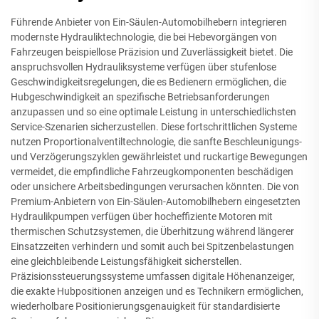
Führende Anbieter von Ein-Säulen-Automobilhebern integrieren
modernste Hydrauliktechnologie, die bei Hebevorgängen von
Fahrzeugen beispiellose Präzision und Zuverlässigkeit bietet. Die
anspruchsvollen Hydrauliksysteme verfügen über stufenlose
Geschwindigkeitsregelungen, die es Bedienern ermöglichen, die
Hubgeschwindigkeit an spezifische Betriebsanforderungen
anzupassen und so eine optimale Leistung in unterschiedlichsten
Service-Szenarien sicherzustellen. Diese fortschrittlichen Systeme
nutzen Proportionalventiltechnologie, die sanfte Beschleunigungs-
und Verzögerungszyklen gewährleistet und ruckartige Bewegungen
vermeidet, die empfindliche Fahrzeugkomponenten beschädigen
oder unsichere Arbeitsbedingungen verursachen könnten. Die von
Premium-Anbietern von Ein-Säulen-Automobilhebern eingesetzten
Hydraulikpumpen verfügen über hocheffiziente Motoren mit
thermischen Schutzsystemen, die Überhitzung während längerer
Einsatzzeiten verhindern und somit auch bei Spitzenbelastungen
eine gleichbleibende Leistungsfähigkeit sicherstellen.
Präzisionssteuerungssysteme umfassen digitale Höhenanzeiger,
die exakte Hubpositionen anzeigen und es Technikern ermöglichen,
wiederholbare Positionierungsgenauigkeit für standardisierte