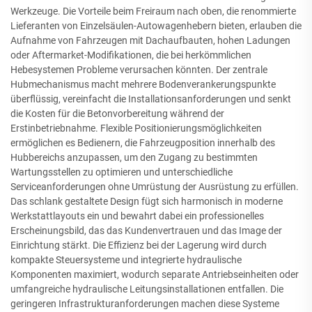
Werkzeuge. Die Vorteile beim Freiraum nach oben, die renommierte
Lieferanten von Einzelsäulen-Autowagenhebern bieten, erlauben die
Aufnahme von Fahrzeugen mit Dachaufbauten, hohen Ladungen
oder Aftermarket-Modifikationen, die bei herkömmlichen
Hebesystemen Probleme verursachen könnten. Der zentrale
Hubmechanismus macht mehrere Bodenverankerungspunkte
überflüssig, vereinfacht die Installationsanforderungen und senkt
die Kosten für die Betonvorbereitung während der
Erstinbetriebnahme. Flexible Positionierungsmöglichkeiten
ermöglichen es Bedienern, die Fahrzeugposition innerhalb des
Hubbereichs anzupassen, um den Zugang zu bestimmten
Wartungsstellen zu optimieren und unterschiedliche
Serviceanforderungen ohne Umrüstung der Ausrüstung zu erfüllen.
Das schlank gestaltete Design fügt sich harmonisch in moderne
Werkstattlayouts ein und bewahrt dabei ein professionelles
Erscheinungsbild, das das Kundenvertrauen und das Image der
Einrichtung stärkt. Die Effizienz bei der Lagerung wird durch
kompakte Steuersysteme und integrierte hydraulische
Komponenten maximiert, wodurch separate Antriebseinheiten oder
umfangreiche hydraulische Leitungsinstallationen entfallen. Die
geringeren Infrastrukturanforderungen machen diese Systeme