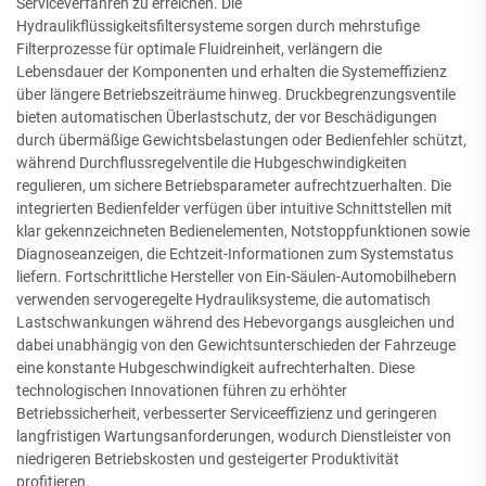
Serviceverfahren zu erreichen. Die
Hydraulikflüssigkeitsfiltersysteme sorgen durch mehrstufige
Filterprozesse für optimale Fluidreinheit, verlängern die
Lebensdauer der Komponenten und erhalten die Systemeffizienz
über längere Betriebszeiträume hinweg. Druckbegrenzungsventile
bieten automatischen Überlastschutz, der vor Beschädigungen
durch übermäßige Gewichtsbelastungen oder Bedienfehler schützt,
während Durchflussregelventile die Hubgeschwindigkeiten
regulieren, um sichere Betriebsparameter aufrechtzuerhalten. Die
integrierten Bedienfelder verfügen über intuitive Schnittstellen mit
klar gekennzeichneten Bedienelementen, Notstoppfunktionen sowie
Diagnoseanzeigen, die Echtzeit-Informationen zum Systemstatus
liefern. Fortschrittliche Hersteller von Ein-Säulen-Automobilhebern
verwenden servogeregelte Hydrauliksysteme, die automatisch
Lastschwankungen während des Hebevorgangs ausgleichen und
dabei unabhängig von den Gewichtsunterschieden der Fahrzeuge
eine konstante Hubgeschwindigkeit aufrechterhalten. Diese
technologischen Innovationen führen zu erhöhter
Betriebssicherheit, verbesserter Serviceeffizienz und geringeren
langfristigen Wartungsanforderungen, wodurch Dienstleister von
niedrigeren Betriebskosten und gesteigerter Produktivität
profitieren.