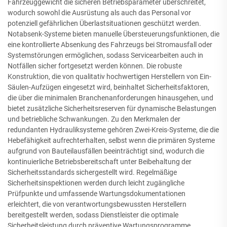
Fahrzeuggewicht die sicheren Betriebsparameter überschreitet,
wodurch sowohl die Ausrüstung als auch das Personal vor
potenziell gefährlichen Überlastsituationen geschützt werden.
Notabsenk-Systeme bieten manuelle Übersteuerungsfunktionen, die
eine kontrollierte Absenkung des Fahrzeugs bei Stromausfall oder
Systemstörungen ermöglichen, sodass Servicearbeiten auch in
Notfällen sicher fortgesetzt werden können. Die robuste
Konstruktion, die von qualitativ hochwertigen Herstellern von Ein-
Säulen-Aufzügen eingesetzt wird, beinhaltet Sicherheitsfaktoren,
die über die minimalen Branchenanforderungen hinausgehen, und
bietet zusätzliche Sicherheitsreserven für dynamische Belastungen
und betriebliche Schwankungen. Zu den Merkmalen der
redundanten Hydrauliksysteme gehören Zwei-Kreis-Systeme, die die
Hebefähigkeit aufrechterhalten, selbst wenn die primären Systeme
aufgrund von Bauteilausfällen beeinträchtigt sind, wodurch die
kontinuierliche Betriebsbereitschaft unter Beibehaltung der
Sicherheitsstandards sichergestellt wird. Regelmäßige
Sicherheitsinspektionen werden durch leicht zugängliche
Prüfpunkte und umfassende Wartungsdokumentationen
erleichtert, die von verantwortungsbewussten Herstellern
bereitgestellt werden, sodass Dienstleister die optimale
Sicherheitsleistung durch präventive Wartungsprogramme