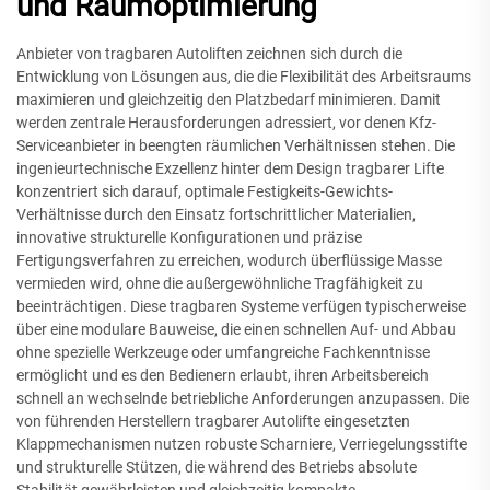
und Raumoptimierung
Anbieter von tragbaren Autoliften zeichnen sich durch die
Entwicklung von Lösungen aus, die die Flexibilität des Arbeitsraums
maximieren und gleichzeitig den Platzbedarf minimieren. Damit
werden zentrale Herausforderungen adressiert, vor denen Kfz-
Serviceanbieter in beengten räumlichen Verhältnissen stehen. Die
ingenieurtechnische Exzellenz hinter dem Design tragbarer Lifte
konzentriert sich darauf, optimale Festigkeits-Gewichts-
Verhältnisse durch den Einsatz fortschrittlicher Materialien,
innovative strukturelle Konfigurationen und präzise
Fertigungsverfahren zu erreichen, wodurch überflüssige Masse
vermieden wird, ohne die außergewöhnliche Tragfähigkeit zu
beeinträchtigen. Diese tragbaren Systeme verfügen typischerweise
über eine modulare Bauweise, die einen schnellen Auf- und Abbau
ohne spezielle Werkzeuge oder umfangreiche Fachkenntnisse
ermöglicht und es den Bedienern erlaubt, ihren Arbeitsbereich
schnell an wechselnde betriebliche Anforderungen anzupassen. Die
von führenden Herstellern tragbarer Autolifte eingesetzten
Klappmechanismen nutzen robuste Scharniere, Verriegelungsstifte
und strukturelle Stützen, die während des Betriebs absolute
Stabilität gewährleisten und gleichzeitig kompakte