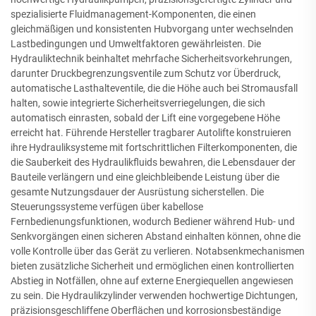
spezialisierte Fluidmanagement-Komponenten, die einen
gleichmäßigen und konsistenten Hubvorgang unter wechselnden
Lastbedingungen und Umweltfaktoren gewährleisten. Die
Hydrauliktechnik beinhaltet mehrfache Sicherheitsvorkehrungen,
darunter Druckbegrenzungsventile zum Schutz vor Überdruck,
automatische Lasthalteventile, die die Höhe auch bei Stromausfall
halten, sowie integrierte Sicherheitsverriegelungen, die sich
automatisch einrasten, sobald der Lift eine vorgegebene Höhe
erreicht hat. Führende Hersteller tragbarer Autolifte konstruieren
ihre Hydrauliksysteme mit fortschrittlichen Filterkomponenten, die
die Sauberkeit des Hydraulikfluids bewahren, die Lebensdauer der
Bauteile verlängern und eine gleichbleibende Leistung über die
gesamte Nutzungsdauer der Ausrüstung sicherstellen. Die
Steuerungssysteme verfügen über kabellose
Fernbedienungsfunktionen, wodurch Bediener während Hub- und
Senkvorgängen einen sicheren Abstand einhalten können, ohne die
volle Kontrolle über das Gerät zu verlieren. Notabsenkmechanismen
bieten zusätzliche Sicherheit und ermöglichen einen kontrollierten
Abstieg in Notfällen, ohne auf externe Energiequellen angewiesen
zu sein. Die Hydraulikzylinder verwenden hochwertige Dichtungen,
präzisionsgeschliffene Oberflächen und korrosionsbeständige