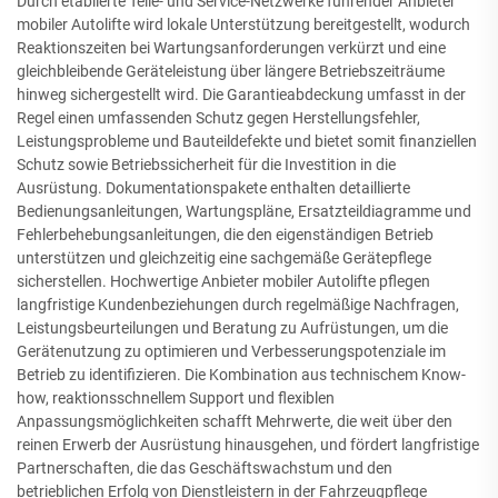
Durch etablierte Teile- und Service-Netzwerke führender Anbieter
mobiler Autolifte wird lokale Unterstützung bereitgestellt, wodurch
Reaktionszeiten bei Wartungsanforderungen verkürzt und eine
gleichbleibende Geräteleistung über längere Betriebszeiträume
hinweg sichergestellt wird. Die Garantieabdeckung umfasst in der
Regel einen umfassenden Schutz gegen Herstellungsfehler,
Leistungsprobleme und Bauteildefekte und bietet somit finanziellen
Schutz sowie Betriebssicherheit für die Investition in die
Ausrüstung. Dokumentationspakete enthalten detaillierte
Bedienungsanleitungen, Wartungspläne, Ersatzteildiagramme und
Fehlerbehebungsanleitungen, die den eigenständigen Betrieb
unterstützen und gleichzeitig eine sachgemäße Gerätepflege
sicherstellen. Hochwertige Anbieter mobiler Autolifte pflegen
langfristige Kundenbeziehungen durch regelmäßige Nachfragen,
Leistungsbeurteilungen und Beratung zu Aufrüstungen, um die
Gerätenutzung zu optimieren und Verbesserungspotenziale im
Betrieb zu identifizieren. Die Kombination aus technischem Know-
how, reaktionsschnellem Support und flexiblen
Anpassungsmöglichkeiten schafft Mehrwerte, die weit über den
reinen Erwerb der Ausrüstung hinausgehen, und fördert langfristige
Partnerschaften, die das Geschäftswachstum und den
betrieblichen Erfolg von Dienstleistern in der Fahrzeugpflege