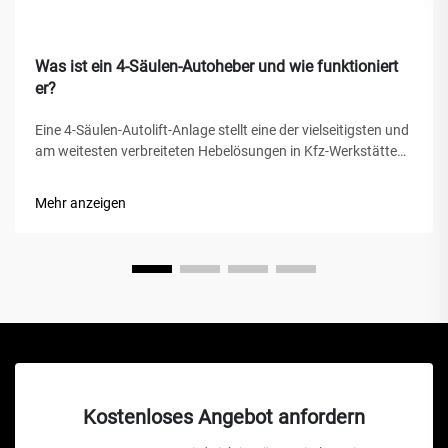
Was ist ein 4-Säulen-Autoheber und wie funktioniert
er?
Eine 4-Säulen-Autolift-Anlage stellt eine der vielseitigsten und
am weitesten verbreiteten Hebelösungen in Kfz-Werkstätten,
privaten Garagen und gewerblichen Werkstätten weltweit
dar. Im Gegensatz zu herkömmlichen hydraulischen
Mehr anzeigen
Wagenhebern oder Scherenhebern bietet diese mechanische
Wunder...
Kostenloses Angebot anfordern