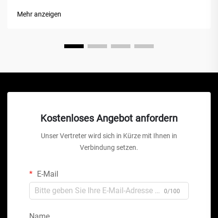
dar. Im Gegensatz zu herkömmlichen hydraulischen
Mehr anzeigen
Wagenhebern oder Scherenhebern bietet diese mechanische
Wunder...
Kostenloses Angebot anfordern
Unser Vertreter wird sich in Kürze mit Ihnen in
Verbindung setzen.
E-Mail
0/100
Name