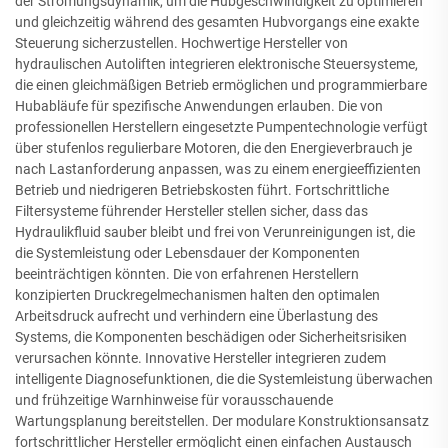
der Strömungsdynamik, um die Hubgeschwindigkeit zu optimieren
und gleichzeitig während des gesamten Hubvorgangs eine exakte
Steuerung sicherzustellen. Hochwertige Hersteller von
hydraulischen Autoliften integrieren elektronische Steuersysteme,
die einen gleichmäßigen Betrieb ermöglichen und programmierbare
Hubabläufe für spezifische Anwendungen erlauben. Die von
professionellen Herstellern eingesetzte Pumpentechnologie verfügt
über stufenlos regulierbare Motoren, die den Energieverbrauch je
nach Lastanforderung anpassen, was zu einem energieeffizienten
Betrieb und niedrigeren Betriebskosten führt. Fortschrittliche
Filtersysteme führender Hersteller stellen sicher, dass das
Hydraulikfluid sauber bleibt und frei von Verunreinigungen ist, die
die Systemleistung oder Lebensdauer der Komponenten
beeinträchtigen könnten. Die von erfahrenen Herstellern
konzipierten Druckregelmechanismen halten den optimalen
Arbeitsdruck aufrecht und verhindern eine Überlastung des
Systems, die Komponenten beschädigen oder Sicherheitsrisiken
verursachen könnte. Innovative Hersteller integrieren zudem
intelligente Diagnosefunktionen, die die Systemleistung überwachen
und frühzeitige Warnhinweise für vorausschauende
Wartungsplanung bereitstellen. Der modulare Konstruktionsansatz
fortschrittlicher Hersteller ermöglicht einen einfachen Austausch