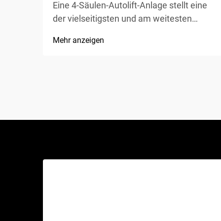
Eine 4-Säulen-Autolift-Anlage stellt eine
der vielseitigsten und am weitesten
verbreiteten Hebelösungen in Kfz-
Mehr anzeigen
Werkstätten, privaten Garagen und
gewerblichen Werkstätten weltweit dar.
Im Gegensatz zu herkömmlichen
hydraulischen Wagenhebern oder
Scherenhebern bietet diese mechanische
Wunder...