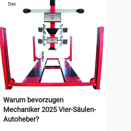
Dec
De
Warum bevorzugen
Wa
Mechaniker 2025 Vier-Säulen-
Luf
Autoheber?
auf