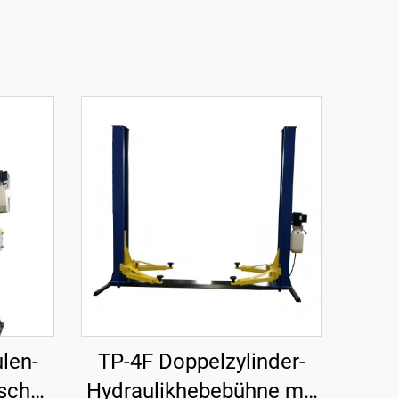
len-
TP-4F Doppelzylinder-
ische
Hydraulikhebebühne mit