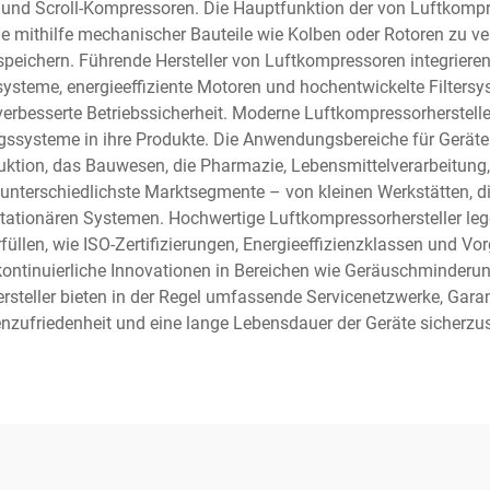
nd Scroll-Kompressoren. Die Hauptfunktion der von Luftkompres
 mithilfe mechanischer Bauteile wie Kolben oder Rotoren zu ver
peichern. Führende Hersteller von Luftkompressoren integrieren 
ssysteme, energieeffiziente Motoren und hochentwickelte Filters
verbesserte Betriebssicherheit. Moderne Luftkompressorherstell
steme in ihre Produkte. Die Anwendungsbereiche für Geräte v
uktion, das Bauwesen, die Pharmazie, Lebensmittelverarbeitung,
nterschiedlichste Marktsegmente – von kleinen Werkstätten, di
 stationären Systemen. Hochwertige Luftkompressorhersteller le
üllen, wie ISO-Zertifizierungen, Energieeffizienzklassen und Vo
 kontinuierliche Innovationen in Bereichen wie Geräuschminderu
rsteller bieten in der Regel umfassende Servicenetzwerke, Gar
zufriedenheit und eine lange Lebensdauer der Geräte sicherzus