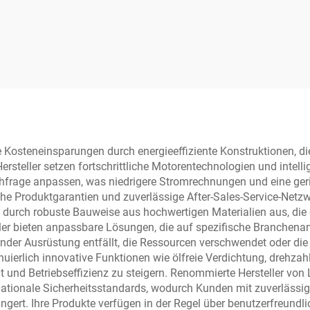
eller zweiseitiger
Freigabe Hebebü
Freigabe
 Kosteneinsparungen durch energieeffiziente Konstruktionen, die
rsteller setzen fortschrittliche Motorentechnologien und intell
chfrage anpassen, was niedrigere Stromrechnungen und eine ger
he Produktgarantien und zuverlässige After-Sales-Service-Netzw
 durch robuste Bauweise aus hochwertigen Materialien aus, die
ler bieten anpassbare Lösungen, die auf spezifische Branchena
der Ausrüstung entfällt, die Ressourcen verschwendet oder die L
nuierlich innovative Funktionen wie ölfreie Verdichtung, drehzahl
und Betriebseffizienz zu steigern. Renommierte Hersteller von
rnationale Sicherheitsstandards, wodurch Kunden mit zuverlässi
ngert. Ihre Produkte verfügen in der Regel über benutzerfreundli