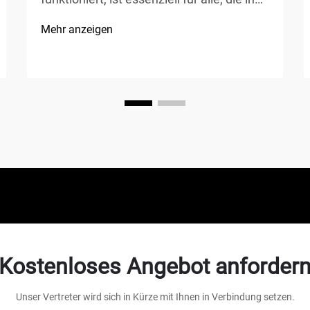
der Fertigung, Kfz-Reparatur, im
Mehr anzeigen
Bauwesen oder bei Heimwerkerprojekten
tätig sind. Ein Luftkompressor ist ein
vielseitiges mechanisches Gerät, das
Energie in potenzielle Energie
umwandelt...
Kostenloses Angebot anforder
Unser Vertreter wird sich in Kürze mit Ihnen in Verbindung setzen.