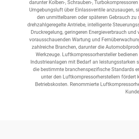
darunter Kolben-, Schrauben-, Turbokompressoren u
Umgebungsluft über Einlassventile anzusaugen, sie
den unmittelbaren oder späteren Gebrauch zu s
drehzahlgeregelte Antriebe, intelligente Steuerung
Druckregelung, geringeren Energieverbrauch und 
vorausschauenden Wartung und Fernüberwachungssy
zahlreiche Branchen, darunter die Automobilprod
Werkzeuge. Luftkompressorhersteller bedienen u
Industrieanlagen mit Bedarf an leistungsstarken
die bestimmte branchenspezifische Standards erf
unter den Luftkompressorherstellern fördert
Betriebskosten. Renommierte Luftkompressorhe
Kunden