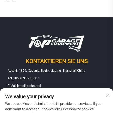
KONTAKTIEREN SIE UNS
Add: Nr. 1899, Xupanlu, Bezirk Jiading, Shanghai, China
Tel.:
+86-18916801867
E-Mail:
[email protected]
We value your privacy
Urheberrecht © 2025 Shanghai Fanbao Automobile Maintenance
We use cookies and similar tools to provide our services. If you
Equipment Co., Ltd.. Alle Rechte vorbehalten -
Datenschutzrichtlinie
don't want to accept all cookies, click Personalize cookies.