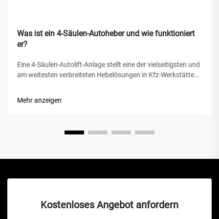
Was ist ein 4-Säulen-Autoheber und wie funktioniert
er?
Eine 4-Säulen-Autolift-Anlage stellt eine der vielseitigsten und
am weitesten verbreiteten Hebelösungen in Kfz-Werkstätten,
privaten Garagen und gewerblichen Werkstätten weltweit
dar. Im Gegensatz zu herkömmlichen hydraulischen
Mehr anzeigen
Wagenhebern oder Scherenhebern bietet diese mechanische
Wunder...
Kostenloses Angebot anfordern