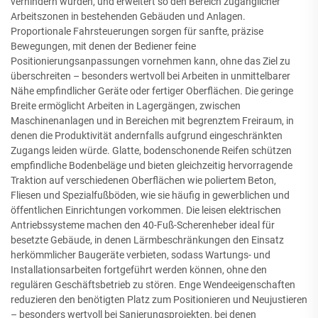
verhindern würden, und erweitert so den Bereich zugänglicher
Arbeitszonen in bestehenden Gebäuden und Anlagen.
Proportionale Fahrsteuerungen sorgen für sanfte, präzise
Bewegungen, mit denen der Bediener feine
Positionierungsanpassungen vornehmen kann, ohne das Ziel zu
überschreiten – besonders wertvoll bei Arbeiten in unmittelbarer
Nähe empfindlicher Geräte oder fertiger Oberflächen. Die geringe
Breite ermöglicht Arbeiten in Lagergängen, zwischen
Maschinenanlagen und in Bereichen mit begrenztem Freiraum, in
denen die Produktivität andernfalls aufgrund eingeschränkten
Zugangs leiden würde. Glatte, bodenschonende Reifen schützen
empfindliche Bodenbeläge und bieten gleichzeitig hervorragende
Traktion auf verschiedenen Oberflächen wie poliertem Beton,
Fliesen und Spezialfußböden, wie sie häufig in gewerblichen und
öffentlichen Einrichtungen vorkommen. Die leisen elektrischen
Antriebssysteme machen den 40-Fuß-Scherenheber ideal für
besetzte Gebäude, in denen Lärmbeschränkungen den Einsatz
herkömmlicher Baugeräte verbieten, sodass Wartungs- und
Installationsarbeiten fortgeführt werden können, ohne den
regulären Geschäftsbetrieb zu stören. Enge Wendeeigenschaften
reduzieren den benötigten Platz zum Positionieren und Neujustieren
– besonders wertvoll bei Sanierungsprojekten, bei denen