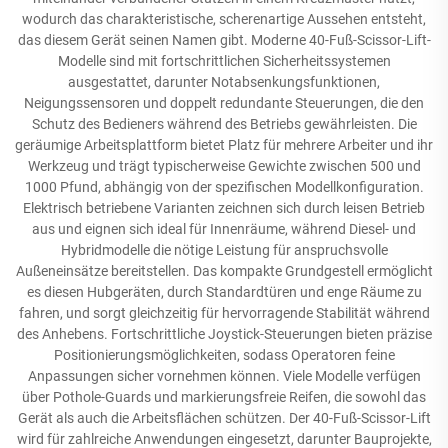
wodurch das charakteristische, scherenartige Aussehen entsteht,
das diesem Gerät seinen Namen gibt. Moderne 40-Fuß-Scissor-Lift-
Modelle sind mit fortschrittlichen Sicherheitssystemen
ausgestattet, darunter Notabsenkungsfunktionen,
Neigungssensoren und doppelt redundante Steuerungen, die den
Schutz des Bedieners während des Betriebs gewährleisten. Die
geräumige Arbeitsplattform bietet Platz für mehrere Arbeiter und ihr
Werkzeug und trägt typischerweise Gewichte zwischen 500 und
1000 Pfund, abhängig von der spezifischen Modellkonfiguration.
Elektrisch betriebene Varianten zeichnen sich durch leisen Betrieb
aus und eignen sich ideal für Innenräume, während Diesel- und
Hybridmodelle die nötige Leistung für anspruchsvolle
Außeneinsätze bereitstellen. Das kompakte Grundgestell ermöglicht
es diesen Hubgeräten, durch Standardtüren und enge Räume zu
fahren, und sorgt gleichzeitig für hervorragende Stabilität während
des Anhebens. Fortschrittliche Joystick-Steuerungen bieten präzise
Positionierungsmöglichkeiten, sodass Operatoren feine
Anpassungen sicher vornehmen können. Viele Modelle verfügen
über Pothole-Guards und markierungsfreie Reifen, die sowohl das
Gerät als auch die Arbeitsflächen schützen. Der 40-Fuß-Scissor-Lift
wird für zahlreiche Anwendungen eingesetzt, darunter Bauprojekte,