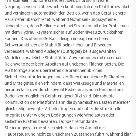
in maximaler Hubhöhe standfest bleibt. Fortschrittliche
Neigungssensoren überwachen kontinuierlich den Plattformwinkel
und verhindern automatisch den Betrieb, wenn das Gerät sichere
Parameter überschreitet, während Notabsenkungssysteme
sicherstellen, dass Bediener auch bei Stromausfall oder Problemen
mit dem Hydrauliksystem sicher auf Bodenniveau zurückkehren
können. Das übergroße Basisdesign erzeugt einen tiefen
Schwerpunkt, der die Stabilität beim Heben und Bewegen
verbessert, während Ausleger (Outrigger) bei ausgewählten
Modellen zusätzliche Stabilität für Anwendungen mit maximaler
Reichweite oder beim Arbeiten auf unebenen Flächen bieten. Die
Plattformgeländer übertreffen die branchenüblichen
Sicherheitsanforderungen und verfügen über sichere Fußkanten
und Mittelgitter, die verhindern, dass Werkzeuge und Materialien
herunterfallen, wodurch sowohl Bediener als auch Personal am
Boden vor möglichen Gefahren geschützt sind. Die robuste
Konstruktion der Plattform kann die dynamischen Lasten mehrerer
gleichzeitig bewegter Arbeiter tragen und dabei die strukturelle
Integrität unter widrigen Bedingungen wie Windlasten oder
seitlichen Kräften bewahren. Doppelt redundante
Steuerungssysteme stellen sicher, dass ein Ausfall der
Hauptsteuerung nicht zu unsicheren Zuständen führt, während klar