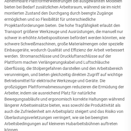
Abnehmbare Plattformerweiterungen bei ausgewählten Modellen
bieten bei Bedarf zusätzlichen Arbeitsraum, während sie im nicht
montierten Zustand den Durchgang durch beengte Zugänge
ermöglichen und so Flexibilität für unterschiedliche
Projektanforderungen bieten. Die hohe Tragfähigkeit erlaubt den
Transport größerer Werkzeuge und Ausrüstungen, die manuell nur
schwer in erhöhte Arbeitspositionen befördert werden könnten, wie
schwere Schweißmaschinen, große Materialmengen oder spezielle
Einbaugeräte, wodurch Qualität und Effizienz der Arbeit verbessert
werden. Stromanschlüsse und Druckluftanschlüsse auf der
Plattform machen Verlängerungskabel und Luftschläuche
überflüssig, die Stolpergefahren darstellen und den Arbeitsbereich
verunreinigen, und bieten gleichzeitig direkten Zugriff auf wichtige
Betriebsmittel für elektrische Werkzeuge und Geräte. Die
großzügigen Plattformabmessungen reduzieren die Ermüdung der
Arbeiter, indem sie ausreichend Platz für natürliche
Bewegungsabläufe und ergonomisch korrekte Haltungen während
längerer Arbeitseinsätze bieten, was sowohl die Produktivität als
auch die Zufriedenheit am Arbeitsplatz steigert und das Risiko von
Überlastungsverletzungen verringert, wie sie bei beengten
Arbeitsbedingungen auf kleineren Hubarbeitsbühnen auftreten
können.