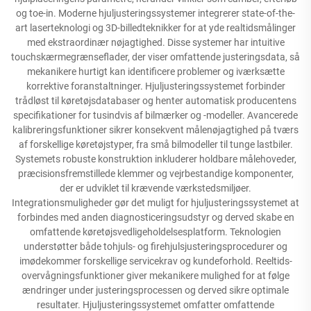
og toe-in. Moderne hjuljusteringssystemer integrerer state-of-the-
art laserteknologi og 3D-billedteknikker for at yde realtidsmålinger
med ekstraordinær nøjagtighed. Disse systemer har intuitive
touchskærmegrænseflader, der viser omfattende justeringsdata, så
mekanikere hurtigt kan identificere problemer og iværksætte
korrektive foranstaltninger. Hjuljusteringssystemet forbinder
trådløst til køretøjsdatabaser og henter automatisk producentens
specifikationer for tusindvis af bilmærker og -modeller. Avancerede
kalibreringsfunktioner sikrer konsekvent målenøjagtighed på tværs
af forskellige køretøjstyper, fra små bilmodeller til tunge lastbiler.
Systemets robuste konstruktion inkluderer holdbare målehoveder,
præcisionsfremstillede klemmer og vejrbestandige komponenter,
der er udviklet til krævende værkstedsmiljøer.
Integrationsmuligheder gør det muligt for hjuljusteringssystemet at
forbindes med anden diagnosticeringsudstyr og derved skabe en
omfattende køretøjsvedligeholdelsesplatform. Teknologien
understøtter både tohjuls- og firehjulsjusteringsprocedurer og
imødekommer forskellige servicekrav og kundeforhold. Reeltids-
overvågningsfunktioner giver mekanikere mulighed for at følge
ændringer under justeringsprocessen og derved sikre optimale
resultater. Hjuljusteringssystemet omfatter omfattende