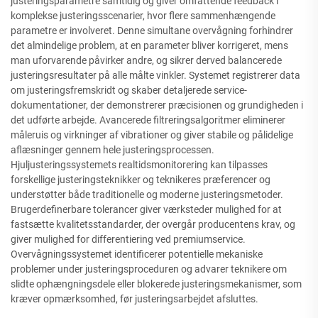
justeringsparametre samtidig og giver omfattende feedback i
komplekse justeringsscenarier, hvor flere sammenhængende
parametre er involveret. Denne simultane overvågning forhindrer
det almindelige problem, at en parameter bliver korrigeret, mens
man uforvarende påvirker andre, og sikrer derved balancerede
justeringsresultater på alle målte vinkler. Systemet registrerer data
om justeringsfremskridt og skaber detaljerede service-
dokumentationer, der demonstrerer præcisionen og grundigheden i
det udførte arbejde. Avancerede filtreringsalgoritmer eliminerer
måleruis og virkninger af vibrationer og giver stabile og pålidelige
aflæsninger gennem hele justeringsprocessen.
Hjuljusteringssystemets realtidsmonitorering kan tilpasses
forskellige justeringsteknikker og teknikeres præferencer og
understøtter både traditionelle og moderne justeringsmetoder.
Brugerdefinerbare tolerancer giver værksteder mulighed for at
fastsætte kvalitetsstandarder, der overgår producentens krav, og
giver mulighed for differentiering ved premiumservice.
Overvågningssystemet identificerer potentielle mekaniske
problemer under justeringsproceduren og advarer teknikere om
slidte ophængningsdele eller blokerede justeringsmekanismer, som
kræver opmærksomhed, før justeringsarbejdet afsluttes.