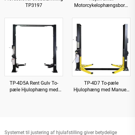
TP3197
Motorcykelophængsbord,
Værktøj til Workshoppet
TP04157-DM-2275
TP-4D5A Rent Gulv To-
TP-4D7 To-pæle
pæle Hjulophæng med
Hjulophæng med Manuelt
Manuelt Frigørelse på Én
Frigørelse på Én Side
Side
Systemet til justering af hjulafstilling giver betydelige