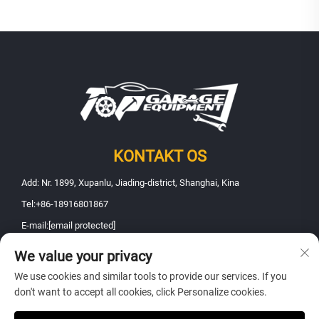
KONTAKT OS
Add: Nr. 1899, Xupanlu, Jiading-district, Shanghai, Kina
Tel:
+86-18916801867
E-mail:
[email protected]
We value your privacy
Copyright © 2025 Shanghai Fanbao Automobile Maintenance Equipment
We use cookies and similar tools to provide our services. If you
Co., Ltd.. Alle rettigheder forbeholdes -
Privatlivspolitik
don't want to accept all cookies, click Personalize cookies.