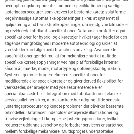
over ophængskomponenter, moment-specifikationer og særlige
justeringsprocedurer, som kræves for bestemte køretøjsplatforme.
Regelmæssige automatiske opdateringer sikrer, at systemet til
hjuljustering altid har aktuelle oplysninger om nyudgivne bilmodeller
og reviderede fabrikant-specifikationer. Databasen omfatter også
specifikationer for hybrid- og elkøretøjer, hvilket tager højde for den
stigende mangfoldighed i moderne autoteknologi og sikrer, at
værksteder kan følge med i branchens udvikling. Avancerede
søgefunktioner gør det muligt for mekanikere hurtigt at finde
specifikke køretøjsoplysninger ved hjælp af forskellige kriterier
såsom år, mærke, model, motortype og ophængskonfiguration.
Systemet gemmer brugerdefinerede specifikationer for
modificerede eller specialkøretøjer og giver derved fleksibilitet for
værksteder, der arbejder med ydelsesorienterede eller
specialtilpassede biler. Integration med fabrikanternes tekniske
servicebulletiner sikrer, at mekanikere har adgang til de seneste
justeringsprocedurer og kendte problemer, der påvirker bestemte
bilmodeller. Databasen indeholder detaljerede illustrationer og
trinvise vejledninger til komplekse justeringsprocedurer, hvilket
reducerer uddannelsesbehov og forbedrer servicens ensartethed
mellem forskellige mekanikere. Multisproget understøttelse