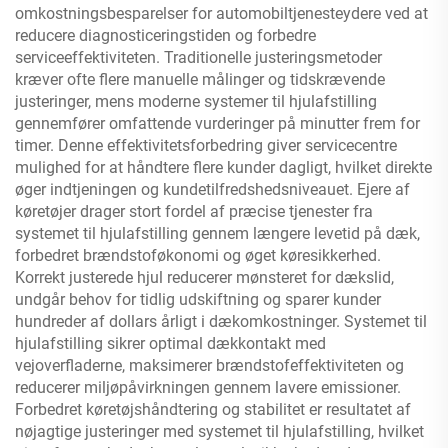
omkostningsbesparelser for automobiltjenesteydere ved at
reducere diagnosticeringstiden og forbedre
serviceeffektiviteten. Traditionelle justeringsmetoder
kræver ofte flere manuelle målinger og tidskrævende
justeringer, mens moderne systemer til hjulafstilling
gennemfører omfattende vurderinger på minutter frem for
timer. Denne effektivitetsforbedring giver servicecentre
mulighed for at håndtere flere kunder dagligt, hvilket direkte
øger indtjeningen og kundetilfredshedsniveauet. Ejere af
køretøjer drager stort fordel af præcise tjenester fra
systemet til hjulafstilling gennem længere levetid på dæk,
forbedret brændstoføkonomi og øget køresikkerhed.
Korrekt justerede hjul reducerer mønsteret for dækslid,
undgår behov for tidlig udskiftning og sparer kunder
hundreder af dollars årligt i dækomkostninger. Systemet til
hjulafstilling sikrer optimal dækkontakt med
vejoverfladerne, maksimerer brændstofeffektiviteten og
reducerer miljøpåvirkningen gennem lavere emissioner.
Forbedret køretøjshåndtering og stabilitet er resultatet af
nøjagtige justeringer med systemet til hjulafstilling, hvilket