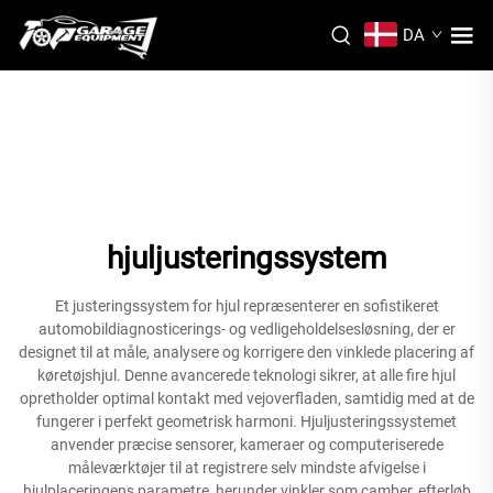
DA
hjuljusteringssystem
Et justeringssystem for hjul repræsenterer en sofistikeret
automobildiagnosticerings- og vedligeholdelsesløsning, der er
designet til at måle, analysere og korrigere den vinklede placering af
køretøjshjul. Denne avancerede teknologi sikrer, at alle fire hjul
opretholder optimal kontakt med vejoverfladen, samtidig med at de
fungerer i perfekt geometrisk harmoni. Hjuljusteringssystemet
anvender præcise sensorer, kameraer og computeriserede
måleværktøjer til at registrere selv mindste afvigelse i
hjulplaceringens parametre, herunder vinkler som camber, efterløb