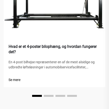
Hvad er et 4-poster bilophæng, og hvordan fungerer
det?
En 4-post bilhejse repræsenterer en af de mest alsidige og
udbredte løfteløsninger i automobilservicefaciliteter,
hjemmegarager og kommercielle værksteder verden over. I
modsætning til traditionelle hydrauliske domkrafte eller
Se mere
sakshejse er dette mekaniske vidunder...