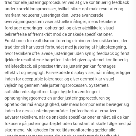
traditionelle justeringsprocedurer ved at give kontinuerlig feedback
under korrektionsprocesser, hvilket sikrer optimale resultater og
markant reducerer justeringstiden. Dette avancerede
overvågningssystem viser aktuelle målinger, mens teknikere
foretager ændringer i ophænget, og giver øjeblikkelig visuel
bekræftelse af fremskridt mod de ønskede specifikationer.
Funktionen for realtidsmonitorering eliminerer den usikkerhed, der
traditionelt har været forbundet med justering af hjulopfængning,
hvor teknikere ofte lavede justeringer uden synlig feedback og først
tjekkede resultaterne bagefter. I stedet giver systemet kontinuerlig
målefeedback, så præcise trinvise justeringer kan foretages
effektivt og nøjagtigt. Farvekodede display viser, når målinger ligger
inden for acceptable tolerancer, og giver dermed klar visuel
vejledning gennem hele justeringsprocessen. Systemets
sofistikerede algoritmer tager højde for ændringer i
ophængningsgeometrien under justeringsproceduren og
opretholder målenøjagtighed, selv mens komponenter bevæger sig
inden for deres justeringsområder. Lydfeedback-alternativer
advarer teknikere, når de ønskede specifikationer er nået, så de kan
fokusere på justeringsarbejdet uden konstant at skulle følge med på
skærmene. Muligheden for realtidsmonitorering gælder alle