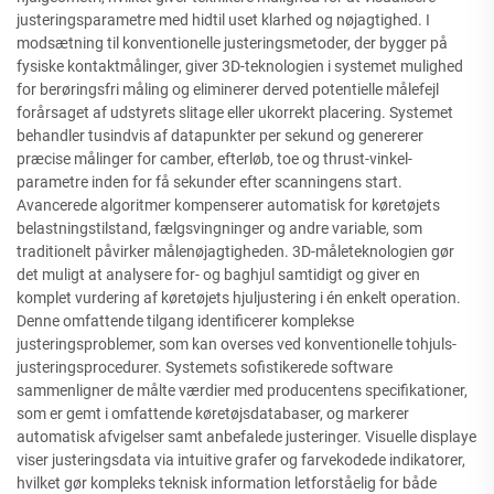
justeringsparametre med hidtil uset klarhed og nøjagtighed. I
modsætning til konventionelle justeringsmetoder, der bygger på
fysiske kontaktmålinger, giver 3D-teknologien i systemet mulighed
for berøringsfri måling og eliminerer derved potentielle målefejl
forårsaget af udstyrets slitage eller ukorrekt placering. Systemet
behandler tusindvis af datapunkter per sekund og genererer
præcise målinger for camber, efterløb, toe og thrust-vinkel-
parametre inden for få sekunder efter scanningens start.
Avancerede algoritmer kompenserer automatisk for køretøjets
belastningstilstand, fælgsvingninger og andre variable, som
traditionelt påvirker målenøjagtigheden. 3D-måleteknologien gør
det muligt at analysere for- og baghjul samtidigt og giver en
komplet vurdering af køretøjets hjuljustering i én enkelt operation.
Denne omfattende tilgang identificerer komplekse
justeringsproblemer, som kan overses ved konventionelle tohjuls-
justeringsprocedurer. Systemets sofistikerede software
sammenligner de målte værdier med producentens specifikationer,
som er gemt i omfattende køretøjsdatabaser, og markerer
automatisk afvigelser samt anbefalede justeringer. Visuelle displaye
viser justeringsdata via intuitive grafer og farvekodede indikatorer,
hvilket gør kompleks teknisk information letforståelig for både