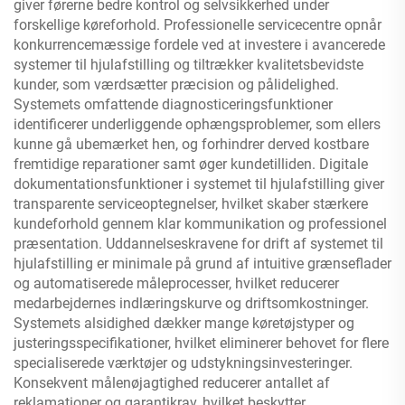
giver førerne bedre kontrol og selvsikkerhed under
forskellige køreforhold. Professionelle servicecentre opnår
konkurrencemæssige fordele ved at investere i avancerede
systemer til hjulafstilling og tiltrækker kvalitetsbevidste
kunder, som værdsætter præcision og pålidelighed.
Systemets omfattende diagnosticeringsfunktioner
identificerer underliggende ophængsproblemer, som ellers
kunne gå ubemærket hen, og forhindrer derved kostbare
fremtidige reparationer samt øger kundetilliden. Digitale
dokumentationsfunktioner i systemet til hjulafstilling giver
transparente serviceoptegnelser, hvilket skaber stærkere
kundeforhold gennem klar kommunikation og professionel
præsentation. Uddannelseskravene for drift af systemet til
hjulafstilling er minimale på grund af intuitive grænseflader
og automatiserede måleprocesser, hvilket reducerer
medarbejdernes indlæringskurve og driftsomkostninger.
Systemets alsidighed dækker mange køretøjstyper og
justeringsspecifikationer, hvilket eliminerer behovet for flere
specialiserede værktøjer og udstykningsinvesteringer.
Konsekvent målenøjagtighed reducerer antallet af
reklamationer og garantikrav, hvilket beskytter