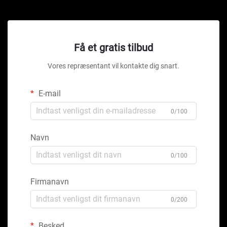
Få et gratis tilbud
Vores repræsentant vil kontakte dig snart.
E-mail
0/100
Navn
0/100
Firmanavn
0/200
Besked