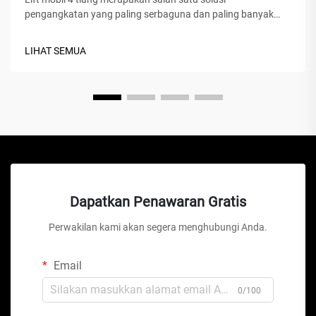
pengangkatan yang paling serbaguna dan paling banyak
digunakan di fasilitas servis otomotif, bengkel rumahan,
serta bengkel komersial di seluruh dunia. Berbeda dengan
LIHAT SEMUA
dongkrak hidrolik tradisional atau lift gunting, perangkat
mekanis canggih ini...
Dapatkan Penawaran Gratis
Perwakilan kami akan segera menghubungi Anda.
Email
0/100