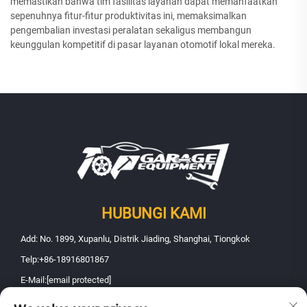
memastikan bahwa tim fasilitas layanan dapat memanfaatkan
sepenuhnya fitur-fitur produktivitas ini, memaksimalkan
pengembalian investasi peralatan sekaligus membangun
keunggulan kompetitif di pasar layanan otomotif lokal mereka.
HUBUNGI KAMI
Add: No. 1899, Xupanlu, Distrik Jiading, Shanghai, Tiongkok
Telp:
+86-18916801867
E-Mail:
[email protected]