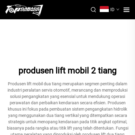
ID
produsen lift mobil 2 tiang
Produsen lift mobil dua tiang merupakan segmen penting dalam
industri peralatan servis otomotif, merancang dan memproduksi
solusi pengangkatan yang esensial untuk mendukung operasi
perawatan dan perbaikan kendaraan secara efisien. Produsen
khusus ini fokus pada pembuatan sistem pengangkatan hidrolik
yang menggunakan dua tiang vertikal yang ditempatkan secara
strategis untuk menopang kendaraan pada titik angkat optimal,
biasanya pada rangka atau titik lift yang telah ditentukan. Fungsi
utama peralatan yang diproduksi oleh produsen lift dua tiang