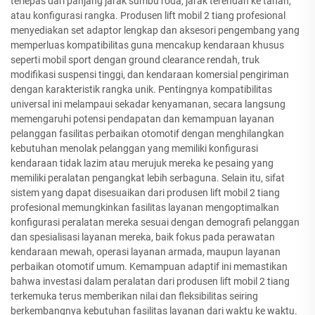
terlepas dari panjang jarak sumbu roda, jarak terendah ke tanah,
atau konfigurasi rangka. Produsen lift mobil 2 tiang profesional
menyediakan set adaptor lengkap dan aksesori pengembang yang
memperluas kompatibilitas guna mencakup kendaraan khusus
seperti mobil sport dengan ground clearance rendah, truk
modifikasi suspensi tinggi, dan kendaraan komersial pengiriman
dengan karakteristik rangka unik. Pentingnya kompatibilitas
universal ini melampaui sekadar kenyamanan, secara langsung
memengaruhi potensi pendapatan dan kemampuan layanan
pelanggan fasilitas perbaikan otomotif dengan menghilangkan
kebutuhan menolak pelanggan yang memiliki konfigurasi
kendaraan tidak lazim atau merujuk mereka ke pesaing yang
memiliki peralatan pengangkat lebih serbaguna. Selain itu, sifat
sistem yang dapat disesuaikan dari produsen lift mobil 2 tiang
profesional memungkinkan fasilitas layanan mengoptimalkan
konfigurasi peralatan mereka sesuai dengan demografi pelanggan
dan spesialisasi layanan mereka, baik fokus pada perawatan
kendaraan mewah, operasi layanan armada, maupun layanan
perbaikan otomotif umum. Kemampuan adaptif ini memastikan
bahwa investasi dalam peralatan dari produsen lift mobil 2 tiang
terkemuka terus memberikan nilai dan fleksibilitas seiring
berkembangnya kebutuhan fasilitas layanan dari waktu ke waktu.